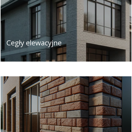
Cegły elewacyjne