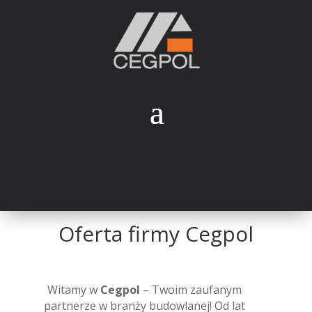
Oferta firmy Cegpol
Witamy w
Cegpol
– Twoim zaufanym
partnerze w branży budowlanej! Od lat