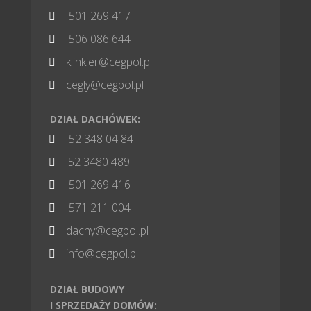
501 269 417

506 086 644

klinkier@cegpol.pl

cegly@cegpol.pl

DZIAŁ DACHÓWEK:
52 348 04 84

.52 3480 489

501 269 416

571 211 004

dachy@cegpol.pl

info@cegpol.pl

DZIAŁ BUDOWY
I SPRZEDAŻY DOMÓW: