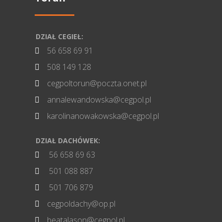
DZIAŁ CEGIEŁ:
56 658 69 91

508 149 128

cegpoltorun@poczta.onet.pl

annalewandowska@cegpol.pl

karolinanowakowska@cegpol.pl

DZIAŁ DACHÓWEK:
56 658 69 63

501 088 887

501 706 879

cegpoldachy@op.pl

beatalason@cegpol.pl
