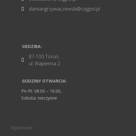
damiangrzywaczewski@cegpol.pl

SIEDZIBA:
87-100 Toruń,

ul. Wapienna 2
GODZINY OTWARCIA:
Pn-Pt: 08.00 – 16.00,
Sobota: nieczynne
Wykonanie: