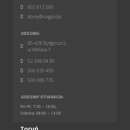
602 612 569

domy@cegpol.pl

SIEDZIBA:
85-428 Bydgoszcz,

ul Mińska 7
52 348 04 80

506 030 459

506 086 735

GODZINY OTWARCIA:
Pn-Pt: 7.30 – 16.00,
Sobota: 08.00 – 13.00
Toruń