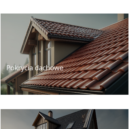
Pokrycia dachowe
Wybór odpowiedniego materiału i koloru
może znacząco wpłynąć na estetykę całej
konstrukcji