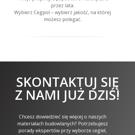
przez lata.
Wybierz Cegpol – wybierz jakość, na której
możesz polegać.
SKONTAKTUJ SIĘ
Z NAMI JUŻ DZIŚ!
Chcesz dowiedzieć się więcej o naszych
materiałach budowlanych? Potrzebujesz
porady ekspertów przy wyborze cegieł,