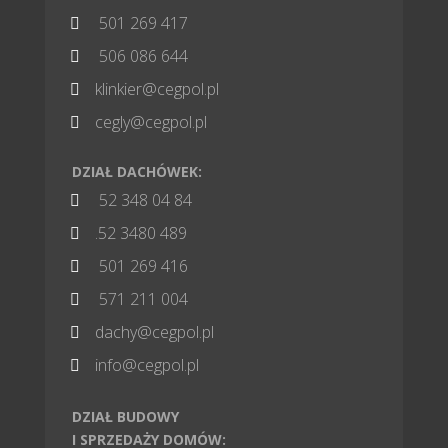
501 269 417

506 086 644

klinkier@cegpol.pl

cegly@cegpol.pl

DZIAŁ DACHÓWEK:
52 348 04 84

.52 3480 489

501 269 416

571 211 004

dachy@cegpol.pl

info@cegpol.pl

DZIAŁ BUDOWY
I SPRZEDAŻY DOMÓW: