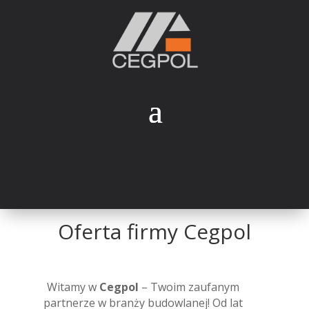
Oferta firmy Cegpol
Witamy w
Cegpol
– Twoim zaufanym
partnerze w branży budowlanej! Od lat