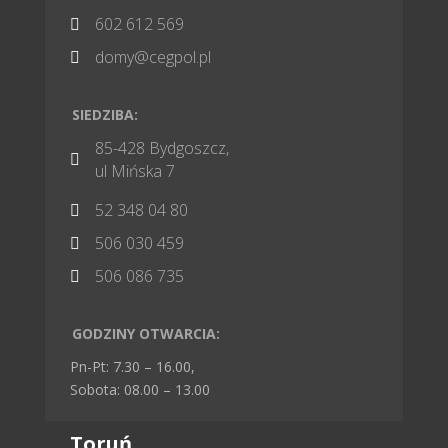
602 612 569

domy@cegpol.pl

SIEDZIBA:
85-428 Bydgoszcz,

ul Mińska 7
52 348 04 80

506 030 459

506 086 735

GODZINY OTWARCIA:
Pn-Pt: 7.30 – 16.00,
Sobota: 08.00 – 13.00
Toruń