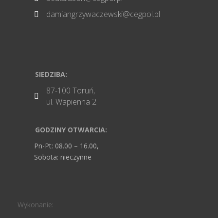
damiangrzywaczewski@cegpol.pl

SIEDZIBA:
87-100 Toruń,

ul. Wapienna 2
GODZINY OTWARCIA:
Pn-Pt: 08.00 – 16.00,
Sobota: nieczynne
Wykonanie: