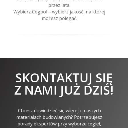
przez lata.
Wybierz Cegpol – wybierz jakość, na której
możesz polegać.
SKONTAKTUJ SIĘ
Z NAMI JUŻ DZIŚ!
Chcesz dowiedzieć się więcej o naszych
materiałach budowlanych? Potrzebujesz
porady ekspertów przy wyborze cegieł,