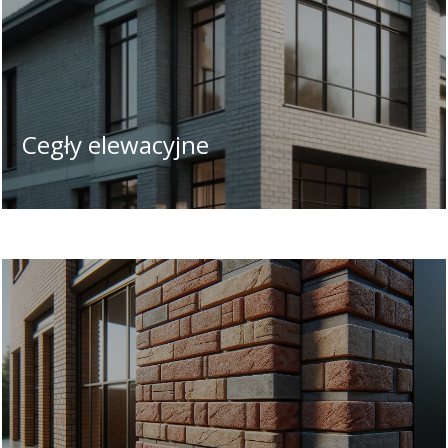
Cegły elewacyjne