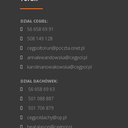
DZIAŁ CEGIEŁ:
56 658 69 91

508 149 128

cegpoltorun@poczta.onet.pl

annalewandowska@cegpol.pl

karolinanowakowska@cegpol.pl

DZIAŁ DACHÓWEK:
56 658 69 63

501 088 887

501 706 879

cegpoldachy@op.pl

beatalason@cegpol.pl
