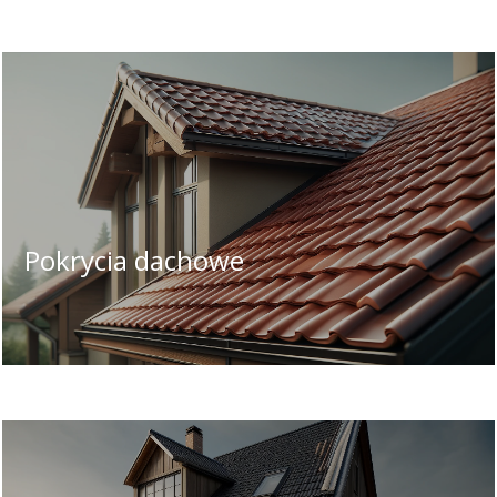
Pokrycia dachowe
Wybór odpowiedniego materiału i koloru
może znacząco wpłynąć na estetykę całej
konstrukcji