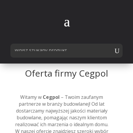
Oferta firmy Cegpol
Witamy w
Cegpol
– Twoim zaufanym
partnerze w branży budowlanej! Od lat
dostarczamy najwyższej jakości materiały
budowlane, pomagając naszym klientom
realizować ich marzenia o idealnym domu.
W naszej ofercie znajdziesz szeroki wybór