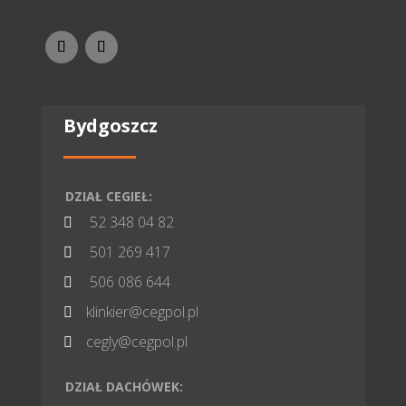
Bydgoszcz
DZIAŁ CEGIEŁ:
52 348 04 82

501 269 417

506 086 644

klinkier@cegpol.pl

cegly@cegpol.pl

DZIAŁ DACHÓWEK: