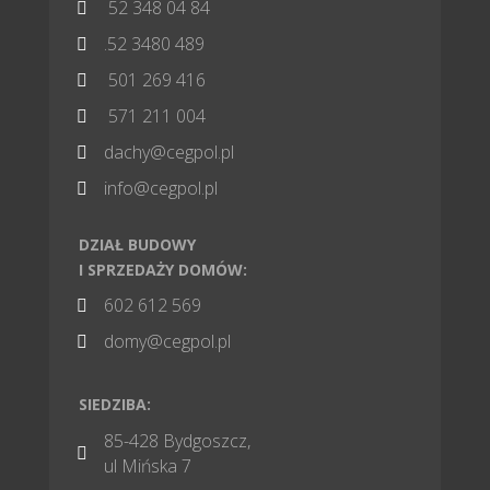
52 348 04 84

.52 3480 489

501 269 416

571 211 004

dachy@cegpol.pl

info@cegpol.pl

DZIAŁ BUDOWY
I SPRZEDAŻY DOMÓW:
602 612 569

domy@cegpol.pl

SIEDZIBA:
85-428 Bydgoszcz,

ul Mińska 7