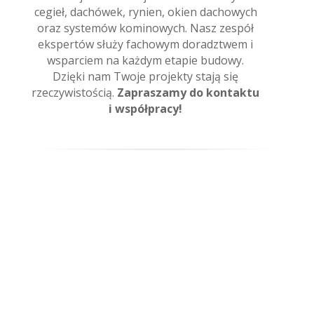
cegieł, dachówek, rynien, okien dachowych
oraz systemów kominowych. Nasz zespół
ekspertów służy fachowym doradztwem i
wsparciem na każdym etapie budowy.
Dzięki nam Twoje projekty stają się
rzeczywistością.
Zapraszamy do kontaktu
i współpracy!
Cegły elewacyjne
Płytki elewacyjne
Bruki i ogrodzenia
Pokrycia dachowe