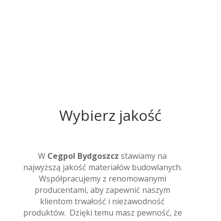
Wybór odpowiedniego materiału i koloru
może znacząco wpłynąć na estetykę całej
Materiały ogólnobudowlane
konstrukcji
Domy na sprzedaż
Wybierz jakość
W
Cegpol Bydgoszcz
stawiamy na
najwyższą jakość materiałów budowlanych.
Współpracujemy z renomowanymi
producentami, aby zapewnić naszym
klientom trwałość i niezawodność
produktów. Dzięki temu masz pewność, że