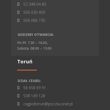
52 348 04 80

506 030 459

506 086 735

GODZINY OTWARCIA:
Pn-Pt: 7.30 – 16.00,
Sobota: 08.00 – 13.00
Toruń
DZIAŁ CEGIEŁ:
56 658 69 91

508 149 128

cegpoltorun@poczta.onet.pl
