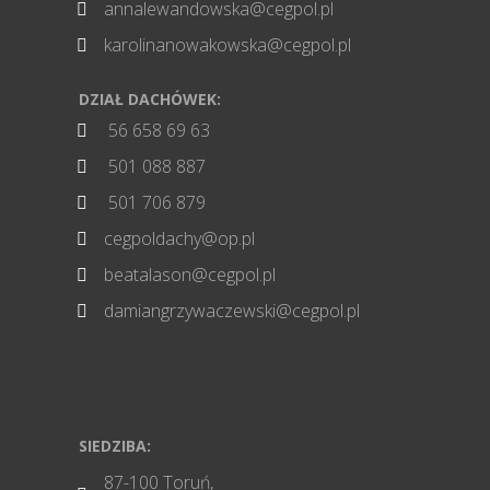
annalewandowska@cegpol.pl

karolinanowakowska@cegpol.pl

DZIAŁ DACHÓWEK:
56 658 69 63

501 088 887

501 706 879

cegpoldachy@op.pl

beatalason@cegpol.pl

damiangrzywaczewski@cegpol.pl

SIEDZIBA:
87-100 Toruń,