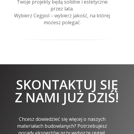
Twoje projekty będą solidne i estetyczne
przez lata.
Wybierz Cegpol – wybierz jakość, na której
możesz polegać.
SKONTAKTUJ SIĘ
Z NAMI JUŻ DZIŚ!
Chcesz dowiedzieć się więcej o naszych
materiałach budowlanych? Potrzebujesz
porady ekspertów przy wyborze cegieł,