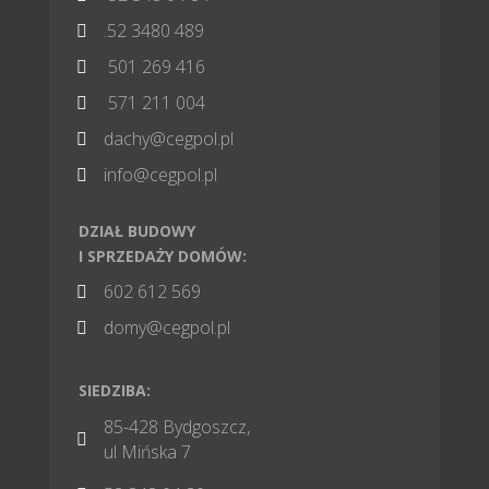
.52 3480 489

501 269 416

571 211 004

dachy@cegpol.pl

info@cegpol.pl

DZIAŁ BUDOWY
I SPRZEDAŻY DOMÓW:
602 612 569

domy@cegpol.pl

SIEDZIBA:
85-428 Bydgoszcz,

ul Mińska 7