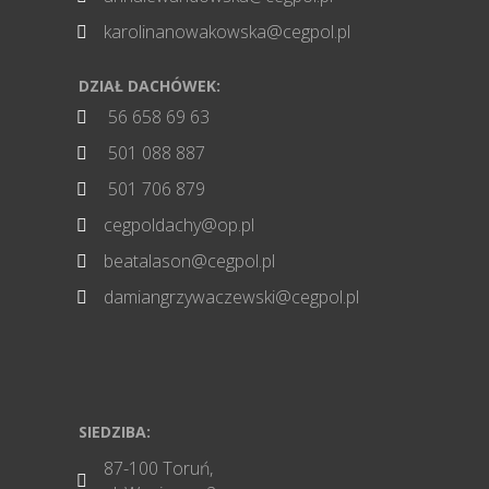
karolinanowakowska@cegpol.pl

DZIAŁ DACHÓWEK:
56 658 69 63

501 088 887

501 706 879

cegpoldachy@op.pl

beatalason@cegpol.pl

damiangrzywaczewski@cegpol.pl

SIEDZIBA:
87-100 Toruń,
