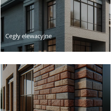
Cegły elewacyjne