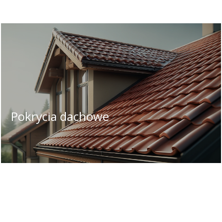
Pokrycia dachowe
Wybór odpowiedniego materiału i koloru
może znacząco wpłynąć na estetykę całej
konstrukcji
Materiały ogólnobudowlane
Domy na sprzedaż