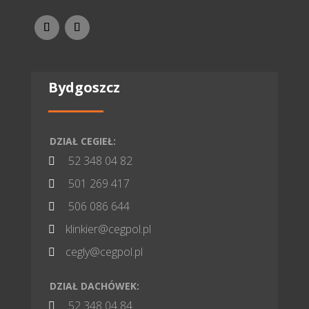
Bydgoszcz
DZIAŁ CEGIEŁ:
52 348 04 82

501 269 417

506 086 644

klinkier@cegpol.pl

cegly@cegpol.pl

DZIAŁ DACHÓWEK:
52 348 04 84
