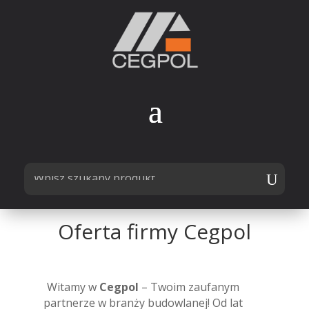
Oferta firmy Cegpol
Witamy w
Cegpol
– Twoim zaufanym
partnerze w branży budowlanej! Od lat