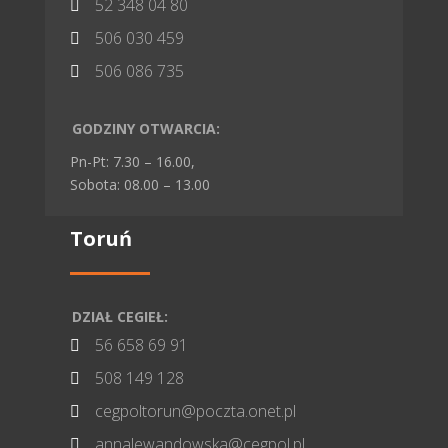
52 348 04 80

506 030 459

506 086 735

GODZINY OTWARCIA:
Pn-Pt: 7.30 – 16.00,
Sobota: 08.00 – 13.00
Toruń
DZIAŁ CEGIEŁ:
56 658 69 91

508 149 128

cegpoltorun@poczta.onet.pl

annalewandowska@cegpol.pl
