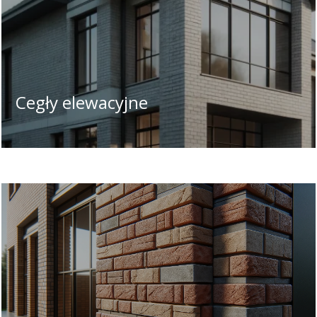
Cegły elewacyjne