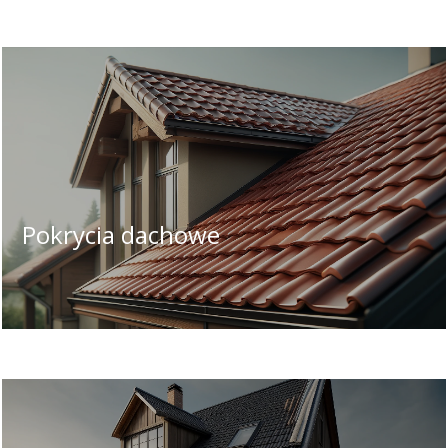
Pokrycia dachowe
Wybór odpowiedniego materiału i koloru
może znacząco wpłynąć na estetykę całej
konstrukcji