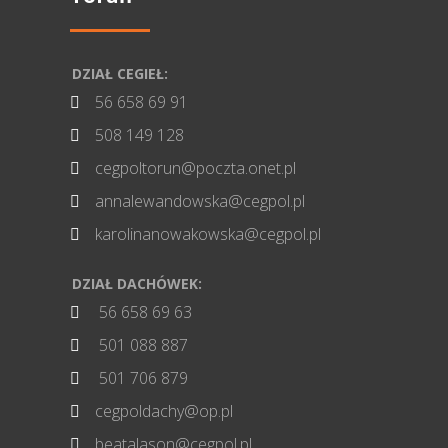
DZIAŁ CEGIEŁ:
56 658 69 91

508 149 128

cegpoltorun@poczta.onet.pl

annalewandowska@cegpol.pl

karolinanowakowska@cegpol.pl

DZIAŁ DACHÓWEK:
56 658 69 63

501 088 887

501 706 879

cegpoldachy@op.pl

beatalason@cegpol.pl
