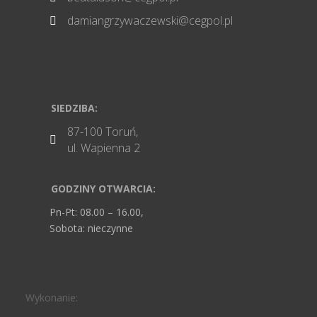
damiangrzywaczewski@cegpol.pl

SIEDZIBA:
87-100 Toruń,

ul. Wapienna 2
GODZINY OTWARCIA:
Pn-Pt: 08.00 – 16.00,
Sobota: nieczynne
Wykonanie: