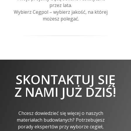
przez lata.
Wybierz Cegpol – wybierz jakość, na której
możesz polegać.
SKONTAKTUJ SIĘ
Z NAMI JUŻ DZIŚ!
Chcesz dowiedzieć się więcej o naszych
materiałach budowlanych? Potrzebujesz
porady ekspertów przy wyborze cegieł,