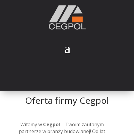
Oferta firmy Cegpol
Witamy w
Cegpol
– Twoim zaufanym
partnerze w branży budowlanej! Od lat