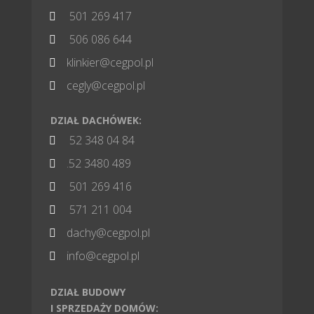
501 269 417

506 086 644

klinkier@cegpol.pl

cegly@cegpol.pl

DZIAŁ DACHÓWEK:
52 348 04 84

.52 3480 489

501 269 416

571 211 004

dachy@cegpol.pl

info@cegpol.pl

DZIAŁ BUDOWY
I SPRZEDAŻY DOMÓW: