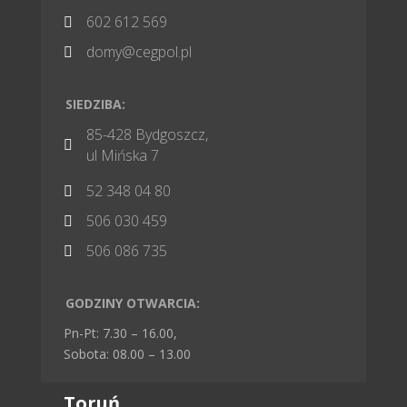
602 612 569

domy@cegpol.pl

SIEDZIBA:
85-428 Bydgoszcz,

ul Mińska 7
52 348 04 80

506 030 459

506 086 735

GODZINY OTWARCIA:
Pn-Pt: 7.30 – 16.00,
Sobota: 08.00 – 13.00
Toruń