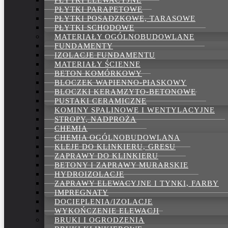
PŁYTKI ELEWACYJNE
PŁYTKI PARAPETOWE
PŁYTKI POSADZKOWE, TARASOWE
PŁYTKI SCHODOWE
MATERIAŁY OGÓLNOBUDOWLANE
FUNDAMENTY
IZOLACJE FUNDAMENTU
MATERIAŁY ŚCIENNE
BETON KOMÓRKOWY
BLOCZEK WAPIENNO-PIASKOWY
BLOCZKI KERAMZYTO-BETONOWE
PUSTAKI CERAMICZNE
KOMINY SPALINOWE I WENTYLACYJNE
STROPY, NADPROŻA
CHEMIA
CHEMIA OGÓLNOBUDOWLANA
KLEJE DO KLINKIERU, GRESU
ZAPRAWY DO KLINKIERU
BETONY I ZAPRAWY MURARSKIE
HYDROIZOLACJE
ZAPRAWY ELEWACYJNE I TYNKI, FARBY
IMPREGNATY
DOCIEPLENIA/IZOLACJE
WYKOŃCZENIE ELEWACJI
BRUKI I OGRODZENIA