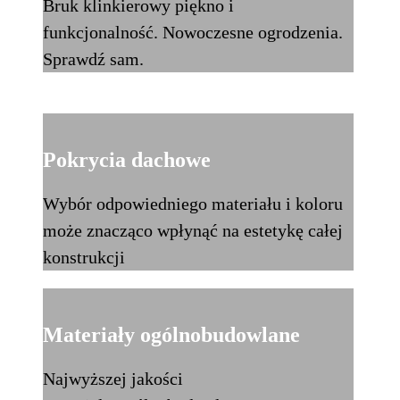
Bruk klinkierowy piękno i
funkcjonalność. Nowoczesne ogrodzenia.
Sprawdź sam.
Pokrycia dachowe
Wybór odpowiedniego materiału i koloru
może znacząco wpłynąć na estetykę całej
konstrukcji
Materiały ogólnobudowlane
Najwyższej jakości