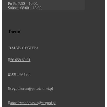
Pn-Pt: 7.30 – 16.00,
Sobota: 08.00 – 13.00
Toruń
DZIAŁ CEGIEŁ:
56 658 69 91

508 149 128

cegpoltorun@poczta.onet.pl

annalewandowska@cegpol.pl
