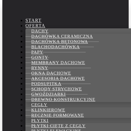
START
OFERTA
DACHY
DACHÓWKA CERAMICZNA
DACHÓWKA BETONOWA
BLACHODACHÓWKA
PAPY
GONTY
MEMBRANY DACHOWE
RYNNY
OKNA DACHOWE
AKCESORIA DACHOWE
PODSUFITKA
SCHODY STRYCHOWE
GWOŹDZIARKI
DREWNO KONSTRUKCYJNE
CEGŁY
KLINKIEROWE
RĘCZNIE FORMOWANE
PŁYTKI
PŁYTKI CIĘTE Z CEGŁY