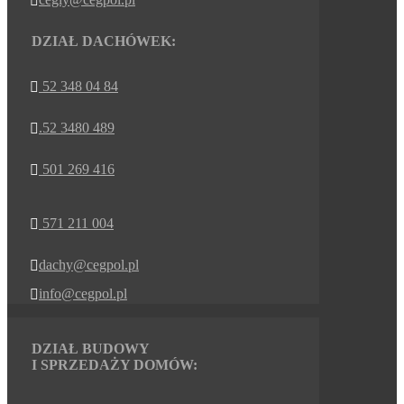

DZIAŁ DACHÓWEK:
52 348 04 84

.52 3480 489

501 269 416

571 211 004

dachy@cegpol.pl

info@cegpol.pl

DZIAŁ BUDOWY
I SPRZEDAŻY DOMÓW: