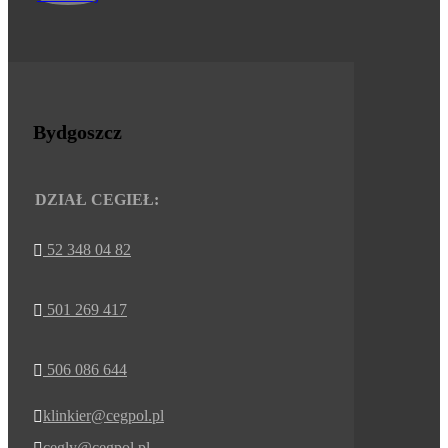
Bydgoszcz
DZIAŁ CEGIEŁ:
52 348 04 82

501 269 417

506 086 644

klinkier@cegpol.pl

cegly@cegpol.pl