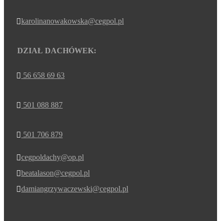
karolinanowakowska@cegpol.pl

DZIAŁ DACHÓWEK:
56 658 69 63

501 088 887

501 706 879

cegpoldachy@op.pl

beatalason@cegpol.pl

damiangrzywaczewski@cegpol.pl
