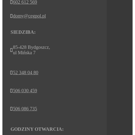
602 612 569

domy@cegpol.pl

SIEDZIBA:
85-428 Bydgoszcz,

ul Mińska 7
52 348 04 80

506 030 459

506 086 735

GODZINY OTWARCIA: