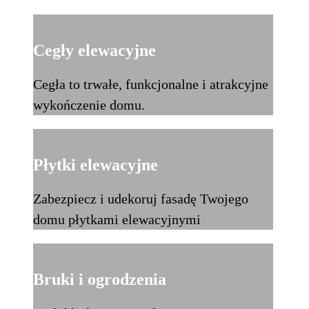
Cegły elewacyjne
Cegła to trwałe, funkcjonalne i atrakcyjne
wykończenie domu.
Płytki elewacyjne
Zabezpiecz i udekoruj fasadę Twojego
domu płytkami elewacyjnymi
Bruki i ogrodzenia