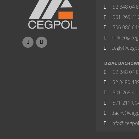
52 348 04 

501 269 41

506 086 64

klinkier@ceg

cegly@cegpo

DZIAŁ DACHÓW
52 348 04 

.52 3480 48

501 269 41

571 211 00

dachy@cegpo

info@cegpol
