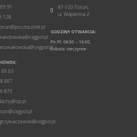
 69 91
87-100 Toruń,

ul. Wapienna 2
9 128
torun@poczta.onet.pl
GODZINY OTWARCIA:
wandowska@cegpol.pl
Pn-Pt: 08.00 – 16.00,
nanowakowska@cegpol.pl
Sobota: nieczynne
CHÓWEK:
 69 63
8 887
6 879
dachy@op.pl
ason@cegpol.pl
grzywaczewski@cegpol.pl