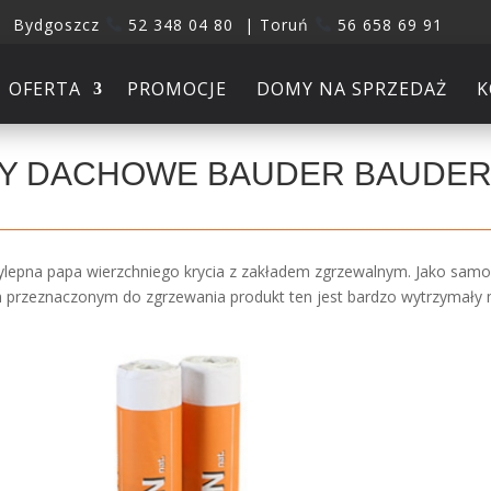
Bydgoszcz
52 348 04 80 | Toruń
56 658 69 91
OFERTA
PROMOCJE
DOMY NA SPRZEDAŻ
K
Y DACHOWE BAUDER BAUDER
lepna papa wierzchniego krycia z zakładem zgrzewalnym. Jako samo
 przeznaczonym do zgrzewania produkt ten jest bardzo wytrzymały m