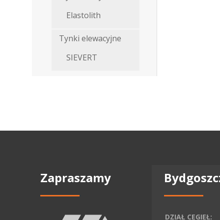
Elastolith
Tynki elewacyjne
SIEVERT
Zapraszamy
Bydgoszc
DZIAŁ CEGIEŁ: