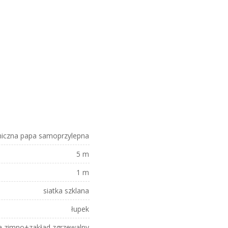
iczna papa samoprzylepna
5 m
1 m
siatka szklana
łupek
na zimno+zakład zgrzewalny