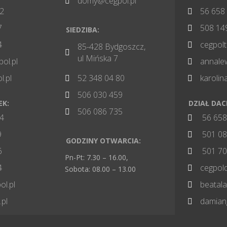
domy@cegpol.pl

82
56 658

7
508 14

SIEDZIBA:
4
cegpol

85-428 Bydgoszcz,

ul Mińska 7
pol.pl
annale

l.pl
52 348 04 80
karoli


506 030 459

EK:
DZIAŁ DA
506 086 735

84
56 658

9
501 08

GODZINY OTWARCIA:
6
501 70

Pn-Pt: 7.30 – 16.00,
4
cegpol

Sobota: 08.00 – 13.00
l.pl
beatal

.pl
damian
