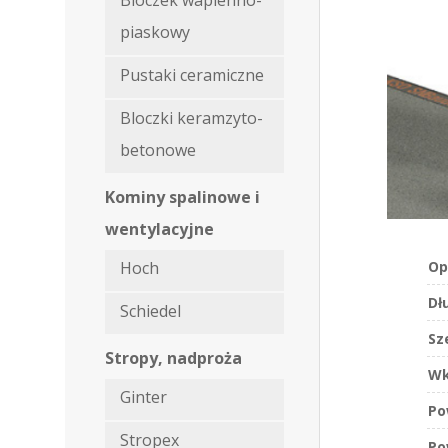
Bloczek wapienno-
piaskowy
Pustaki ceramiczne
Bloczki keramzyto-
betonowe
Kominy spalinowe i
wentylacyjne
Op
Hoch
Dł
Schiedel
Sz
Stropy, nadproża
Wk
Ginter
Po
Stropex
Po