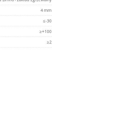
4 mm
≤-30
≥+100
≥2