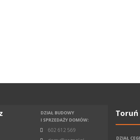
z
Toruń
DZIAŁ BUDOWY
I SPRZEDAŻY DOMÓW:
602 612 569

DZIAŁ CEGI