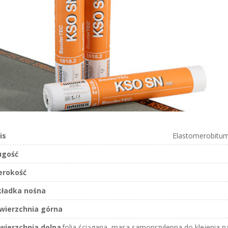
is
Elastomerobitum
ugość
erokość
ładka nośna
wierzchnia górna
wierzchnia dolna
folia ściągana, masa samoprzylepna do klejenia 