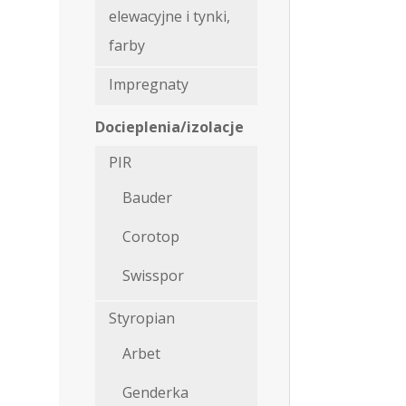
elewacyjne i tynki,
farby
Impregnaty
Docieplenia/izolacje
PIR
Bauder
Corotop
Swisspor
Styropian
Arbet
Genderka