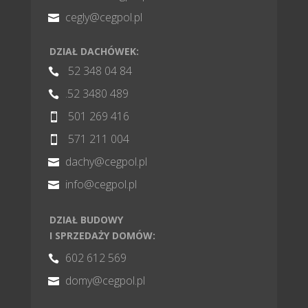
cegly@cegpol.pl

DZIAŁ DACHÓWEK:
52 348 04 84

.52 3480 489

501 269 416

571 211 004

dachy@cegpol.pl

info@cegpol.pl

DZIAŁ BUDOWY
I SPRZEDAŻY DOMÓW:
602 612 569

domy@cegpol.pl
