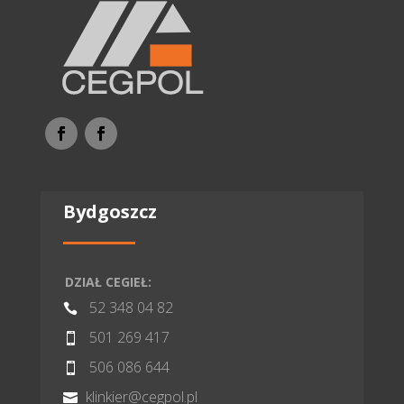
Bydgoszcz
DZIAŁ CEGIEŁ:
52 348 04 82

501 269 417

506 086 644

klinkier@cegpol.pl
