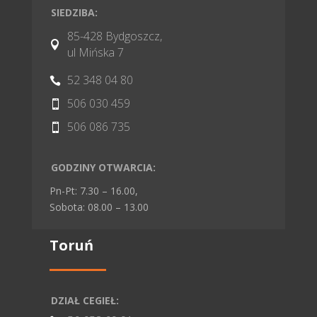
SIEDZIBA:
85-428 Bydgoszcz,

ul Mińska 7
52 348 04 80

506 030 459

506 086 735

GODZINY OTWARCIA:
Pn-Pt: 7.30 – 16.00,
Sobota: 08.00 – 13.00
Toruń
DZIAŁ CEGIEŁ: