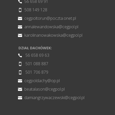
56 658 69 91

508 149 128

cegpoltorun@poczta.onet.pl

annalewandowska@cegpol.pl

karolinanowakowska@cegpol.pl

DZIAŁ DACHÓWEK:
56 658 69 63

501 088 887

501 706 879

cegpoldachy@op.pl

beatalason@cegpol.pl

damiangrzywaczewski@cegpol.pl
