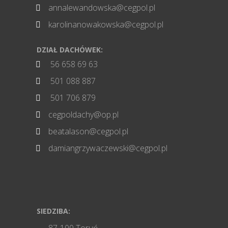
annalewandowska@cegpol.pl

karolinanowakowska@cegpol.pl

DZIAŁ DACHÓWEK:
56 658 69 63

501 088 887

501 706 879

cegpoldachy@op.pl

beatalason@cegpol.pl

damiangrzywaczewski@cegpol.pl

SIEDZIBA: