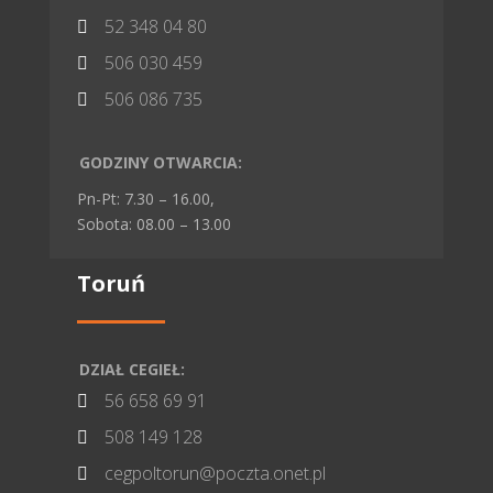
52 348 04 80

506 030 459

506 086 735

GODZINY OTWARCIA:
Pn-Pt: 7.30 – 16.00,
Sobota: 08.00 – 13.00
Toruń
DZIAŁ CEGIEŁ:
56 658 69 91

508 149 128

cegpoltorun@poczta.onet.pl
