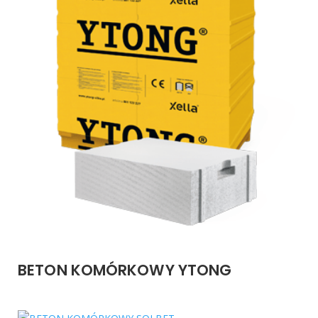
BETON KOMÓRKOWY YTONG