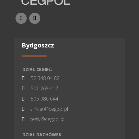
Bydgoszcz
DZIAŁ CEGIEŁ:
52 348 04 82

501 269 417

506 086 644

klinkier@cegpol.pl

cegly@cegpol.pl

DZIAŁ DACHÓWEK: