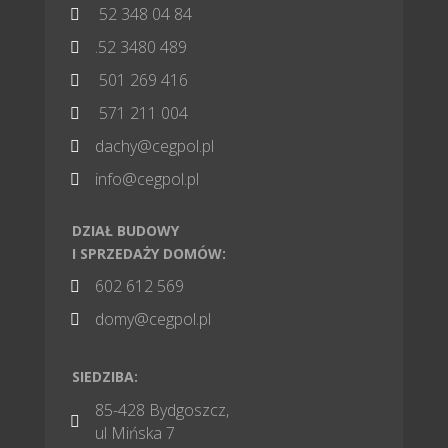
52 348 04 84

.52 3480 489

501 269 416

571 211 004

dachy@cegpol.pl

info@cegpol.pl

DZIAŁ BUDOWY
I SPRZEDAŻY DOMÓW:
602 612 569

domy@cegpol.pl

SIEDZIBA:
85-428 Bydgoszcz,

ul Mińska 7