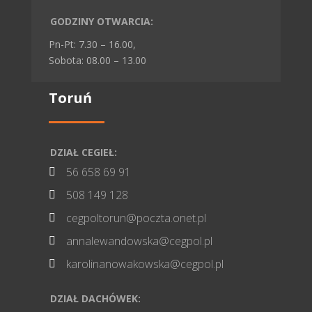
GODZINY OTWARCIA:
Pn-Pt: 7.30 – 16.00,
Sobota: 08.00 – 13.00
Toruń
DZIAŁ CEGIEŁ:
56 658 69 91

508 149 128

cegpoltorun@poczta.onet.pl

annalewandowska@cegpol.pl

karolinanowakowska@cegpol.pl

DZIAŁ DACHÓWEK: