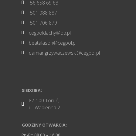
56 658 69 63

501 088 887

501 706 879

cegpoldachy@op.pl

beatalason@cegpol.pl

damiangrzywaczewski@cegpol.pl

SIEDZIBA:
87-100 Toruń,

ul. Wapienna 2
GODZINY OTWARCIA:
Pn-Pt: 08.00 – 16.00,