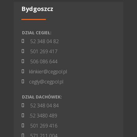
Bydgoszcz
DZIAŁ CEGIEŁ:
52 348 04 82

501 269 417

506 086 644

klinkier@cegpol.pl

cegly@cegpol.pl

DZIAŁ DACHÓWEK:
52 348 04 84

.52 3480 489

501 269 416

571 211 004
