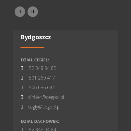
Bydgoszcz
DZIAŁ CEGIEŁ:
52 348 04 82

501 269 417

506 086 644

klinkier@cegpol.pl

cegly@cegpol.pl

DZIAŁ DACHÓWEK:
52 348 04 84
