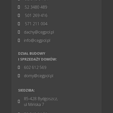
.52 3480 489

501 269 416

571 211 004

dachy@cegpol.pl

info@cegpol.pl

DZIAŁ BUDOWY
I SPRZEDAŻY DOMÓW:
602 612 569

domy@cegpol.pl

SIEDZIBA:
85-428 Bydgoszcz,

ul Mińska 7