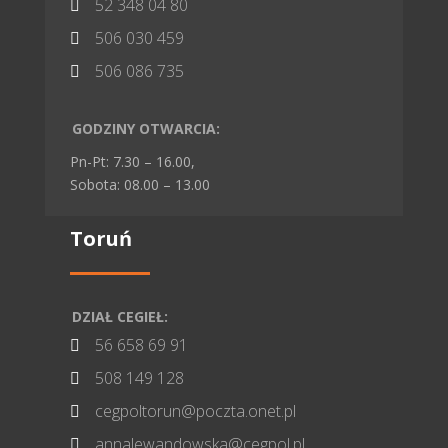
52 348 04 80

506 030 459

506 086 735

GODZINY OTWARCIA:
Pn-Pt: 7.30 – 16.00,
Sobota: 08.00 – 13.00
Toruń
DZIAŁ CEGIEŁ:
56 658 69 91

508 149 128

cegpoltorun@poczta.onet.pl

annalewandowska@cegpol.pl
