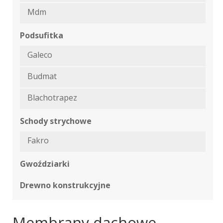
Mdm
Podsufitka
Galeco
Budmat
Blachotrapez
Schody strychowe
Fakro
Gwoździarki
Drewno konstrukcyjne
Membrany dachowe