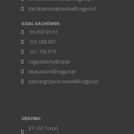
karolinanowakowska@cegpol.pl

DZIAŁ DACHÓWEK:
56 658 69 63

501 088 887

501 706 879

cegpoldachy@op.pl

beatalason@cegpol.pl

damiangrzywaczewski@cegpol.pl

SIEDZIBA:
87-100 Toruń,
