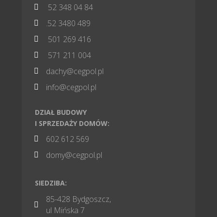
52 348 04 84

.52 3480 489

501 269 416

571 211 004

dachy@cegpol.pl

info@cegpol.pl

DZIAŁ BUDOWY
I SPRZEDAŻY DOMÓW:
602 612 569

domy@cegpol.pl

SIEDZIBA:
85-428 Bydgoszcz,

ul Mińska 7