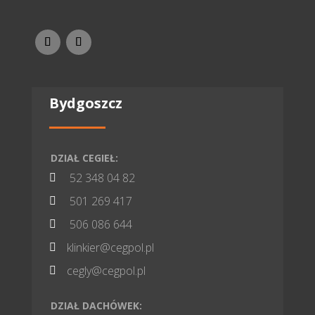
Bydgoszcz
DZIAŁ CEGIEŁ:
52 348 04 82

501 269 417

506 086 644

klinkier@cegpol.pl

cegly@cegpol.pl

DZIAŁ DACHÓWEK: