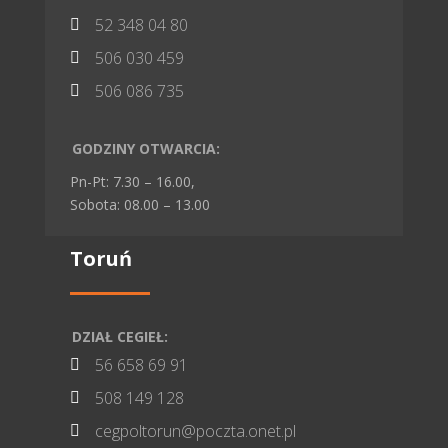
52 348 04 80

506 030 459

506 086 735

GODZINY OTWARCIA:
Pn-Pt: 7.30 – 16.00,
Sobota: 08.00 – 13.00
Toruń
DZIAŁ CEGIEŁ:
56 658 69 91

508 149 128

cegpoltorun@poczta.onet.pl
