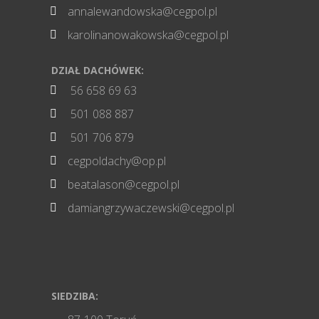
annalewandowska@cegpol.pl

karolinanowakowska@cegpol.pl

DZIAŁ DACHÓWEK:
56 658 69 63

501 088 887

501 706 879

cegpoldachy@op.pl

beatalason@cegpol.pl

damiangrzywaczewski@cegpol.pl

SIEDZIBA: