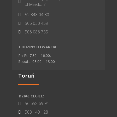

ul Mińska 7
52 348 04 80

506 030 459

506 086 735

GODZINY OTWARCIA:
Pn-Pt: 7.30 – 16.00,
Sobota: 08.00 – 13.00
Toruń
DZIAŁ CEGIEŁ:
56 658 69 91

508 149 128
