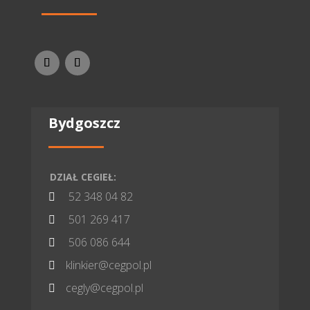
Bydgoszcz
DZIAŁ CEGIEŁ:
52 348 04 82

501 269 417

506 086 644

klinkier@cegpol.pl

cegly@cegpol.pl
