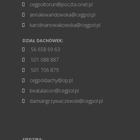
cegpoltorun@poczta.onet.pl

annalewandowska@cegpol.pl

karolinanowakowska@cegpol.pl

DZIAŁ DACHÓWEK:
56 658 69 63

501 088 887

501 706 879

cegpoldachy@op.pl

beatalason@cegpol.pl

damiangrzywaczewski@cegpol.pl

SIEDZIBA: