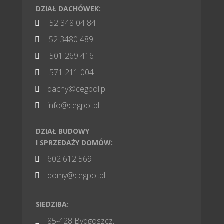
DZIAŁ DACHÓWEK:
52 348 04 84

.52 3480 489

501 269 416

571 211 004

dachy@cegpol.pl

info@cegpol.pl

DZIAŁ BUDOWY
I SPRZEDAŻY DOMÓW:
602 612 569

domy@cegpol.pl

SIEDZIBA:
85-428 Bydgoszcz,