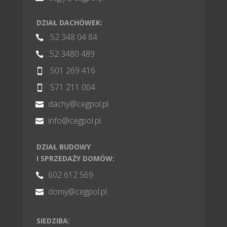
DZIAŁ DACHÓWEK:
52 348 04 84

.52 3480 489

501 269 416

571 211 004

dachy@cegpol.pl

info@cegpol.pl

DZIAŁ BUDOWY
I SPRZEDAŻY DOMÓW:
602 612 569

domy@cegpol.pl

SIEDZIBA: