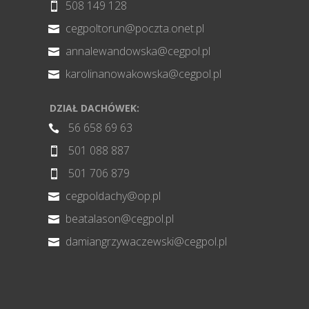
508 149 128

cegpoltorun@poczta.onet.pl

annalewandowska@cegpol.pl

karolinanowakowska@cegpol.pl

DZIAŁ DACHÓWEK:
56 658 69 63

501 088 887

501 706 879

cegpoldachy@op.pl

beatalason@cegpol.pl

damiangrzywaczewski@cegpol.pl
