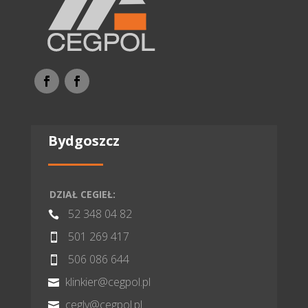
Bydgoszcz
DZIAŁ CEGIEŁ:
52 348 04 82

501 269 417

506 086 644

klinkier@cegpol.pl

cegly@cegpol.pl
