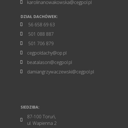
karolinanowakowska@cegpol.pl

DZIAŁ DACHÓWEK:
56 658 69 63

501 088 887

501 706 879

cegpoldachy@op.pl

beatalason@cegpol.pl

damiangrzywaczewski@cegpol.pl

SIEDZIBA:
87-100 Toruń,

ul. Wapienna 2