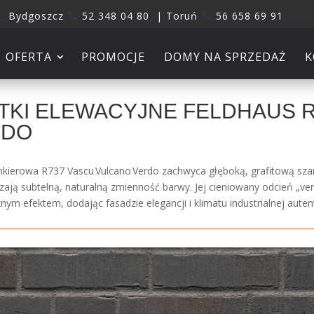
Bydgoszcz
52 348 04 80 | Toruń
56 658 69 91
OFERTA
PROMOCJE
DOMY NA SPRZEDAŻ
K
TKI ELEWACYJNE FELDHAUS 
RDO
inkierowa R737 Vascu Vulcano Verdo zachwyca głęboką, grafitową szar
ają subtelną, naturalną zmienność barwy. Jej cieniowany odcień „v
nym efektem, dodając fasadzie elegancji i klimatu industrialnej auten