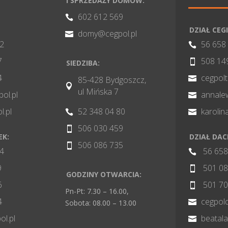
I SPRZEDAŻY DOMÓW:
602 612 569

DZIAŁ CEGI
domy@cegpol.pl

82
56 658

7
508 14

SIEDZIBA:
4
cegpol

85-428 Bydgoszcz,

ul Mińska 7
pol.pl
annale

l.pl
52 348 04 80
karoli


506 030 459

EK:
DZIAŁ DA
506 086 735

84
56 658

9
501 08

GODZINY OTWARCIA:
6
501 70

Pn-Pt: 7.30 – 16.00,
4
cegpol

Sobota: 08.00 – 13.00
l.pl
beatal
