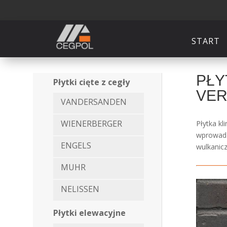
START
PŁY
Płytki cięte z cegły
VE
VANDERSANDEN
WIENERBERGER
Płytka kl
wprowadz
ENGELS
wulkanicz
MUHR
NELISSEN
Płytki elewacyjne