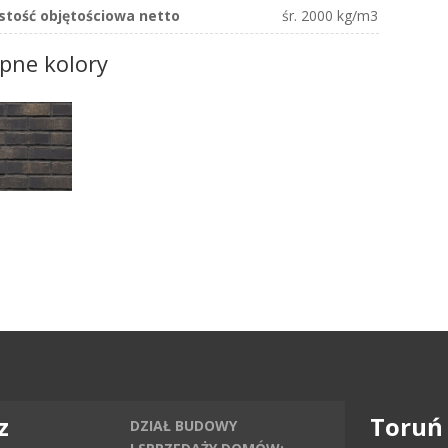
stość objętościowa netto
śr. 2000 kg/m3
pne kolory
z
Toruń
DZIAŁ BUDOWY