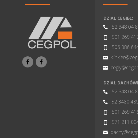
DZIAŁ CEGIEŁ:
52 348 04 

501 269 41

506 086 64

klinkier@ceg

cegly@cegpo

DZIAŁ DACHÓW
52 348 04 

.52 3480 48

501 269 41

571 211 00

dachy@cegpo
