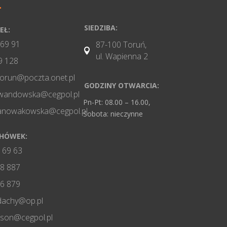
SIEDZIBA:
EŁ:
 69 91
87-100 Toruń,

ul. Wapienna 2
9 128
torun@poczta.onet.pl
GODZINY OTWARCIA:
wandowska@cegpol.pl
Pn-Pt: 08.00 – 16.00,
nanowakowska@cegpol.pl
Sobota: nieczynne
CHÓWEK:
 69 63
8 887
6 879
dachy@op.pl
ason@cegpol.pl