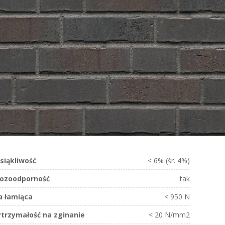
siąkliwość
< 6% (śr. 4%)
ozoodporność
tak
ła łamiąca
< 950 N
trzymałość na zginanie
< 20 N/mm2