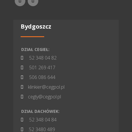
Bydgoszcz
DZIAŁ CEGIEŁ:
52 348 04 82

501 269 417

506 086 644

klinkier@cegpol.pl

cegly@cegpol.pl

DZIAŁ DACHÓWEK:
52 348 04 84

.52 3480 489
