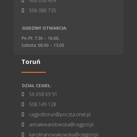
506 030 459

506 086 735

GODZINY OTWARCIA:
Pn-Pt: 7.30 – 16.00,
Sobota: 08.00 – 13.00
Toruń
DZIAŁ CEGIEŁ:
56 658 69 91

508 149 128

cegpoltorun@poczta.onet.pl

annalewandowska@cegpol.pl

karolinanowakowska@cegpol.pl
