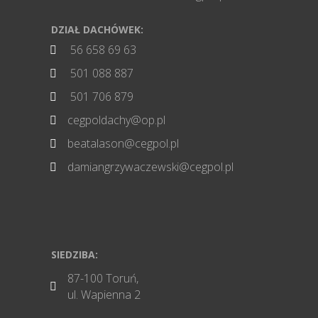
DZIAŁ DACHÓWEK:
56 658 69 63

501 088 887

501 706 879

cegpoldachy@op.pl

beatalason@cegpol.pl

damiangrzywaczewski@cegpol.pl

SIEDZIBA:
87-100 Toruń,

ul. Wapienna 2