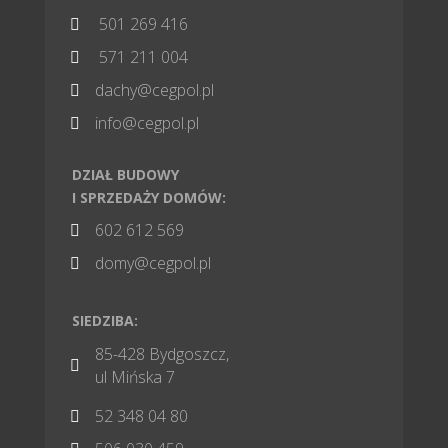
501 269 416

571 211 004

dachy@cegpol.pl

info@cegpol.pl

DZIAŁ BUDOWY
I SPRZEDAŻY DOMÓW:
602 612 569

domy@cegpol.pl

SIEDZIBA:
85-428 Bydgoszcz,

ul Mińska 7
52 348 04 80
