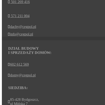
501 269 416

571 211 004

dachy@cegpol.pl

info@cegpol.pl

DZIAŁ BUDOWY
I SPRZEDAŻY DOMÓW:
602 612 569

domy@cegpol.pl

SIEDZIBA:
85-428 Bydgoszcz,

ul Mińska 7