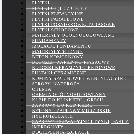
PŁYTKI
PŁYTKI CIĘTE Z CEGŁY
PŁYTKI ELEWACYJNE
PŁYTKI PARAPETOWE
PŁYTKI POSADZKOWE, TARASOWE
PŁYTKI SCHODOWE
MATERIAŁY OGÓLNOBUDOWLANE
FUNDAMENTY
IZOLACJE FUNDAMENTU
MATERIAŁY ŚCIENNE
BETON KOMÓRKOWY
BLOCZEK WAPIENNO-PIASKOWY
BLOCZKI KERAMZYTO-BETONOWE
PUSTAKI CERAMICZNE
KOMINY SPALINOWE I WENTYLACYJNE
STROPY, NADPROŻA
CHEMIA
CHEMIA OGÓLNOBUDOWLANA
KLEJE DO KLINKIERU, GRESU
ZAPRAWY DO KLINKIERU
BETONY I ZAPRAWY MURARSKIE
HYDROIZOLACJE
ZAPRAWY ELEWACYJNE I TYNKI, FARBY
IMPREGNATY
DOCIEPLENIA/IZOLACJE