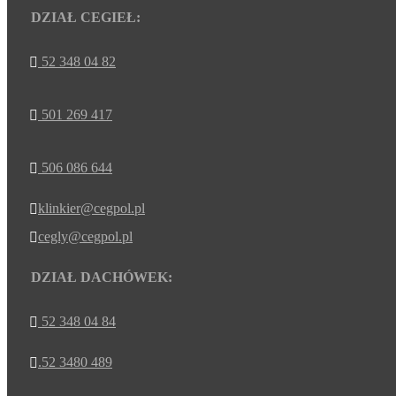
DZIAŁ CEGIEŁ:
52 348 04 82

501 269 417

506 086 644

klinkier@cegpol.pl

cegly@cegpol.pl

DZIAŁ DACHÓWEK:
52 348 04 84

.52 3480 489
