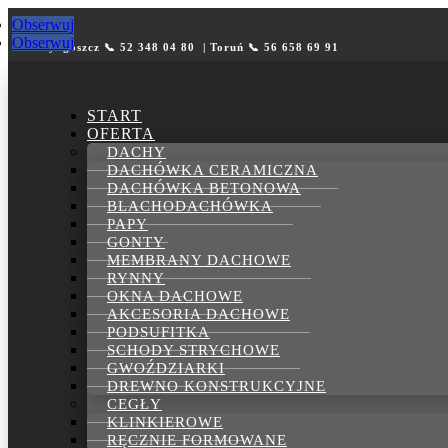
Obserwuj
Obserwuj
Bydgoszcz 📞 52 348 04 80 | Toruń 📞 56 658 69 91
START
OFERTA
DACHY
DACHÓWKA CERAMICZNA
DACHÓWKA BETONOWA
BLACHODACHÓWKA
PAPY
GONTY
MEMBRANY DACHOWE
RYNNY
OKNA DACHOWE
AKCESORIA DACHOWE
PODSUFITKA
SCHODY STRYCHOWE
GWOŹDZIARKI
DREWNO KONSTRUKCYJNE
CEGŁY
KLINKIEROWE
RĘCZNIE FORMOWANE