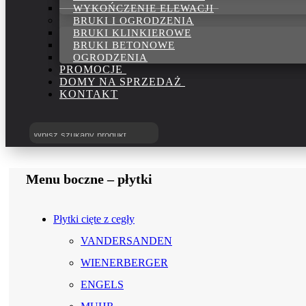
WYKOŃCZENIE ELEWACJI
BRUKI I OGRODZENIA
BRUKI KLINKIEROWE
BRUKI BETONOWE
OGRODZENIA
PROMOCJE
DOMY NA SPRZEDAŻ
KONTAKT
Menu boczne – płytki
Płytki cięte z cegły
VANDERSANDEN
WIENERBERGER
ENGELS