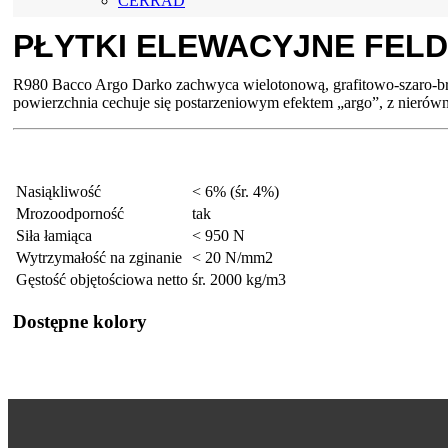
CERRAD
PŁYTKI ELEWACYJNE FEL
R980 Bacco Argo Darko zachwyca wielotonową, grafitowo‑szaro‑brąz
powierzchnia cechuje się postarzeniowym efektem „argo”, z nierówn
Nasiąkliwość
< 6% (śr. 4%)
Mrozoodporność
tak
Siła łamiąca
< 950 N
Wytrzymałość na zginanie
< 20 N/mm2
Gęstość objętościowa netto
śr. 2000 kg/m3
Dostępne kolory