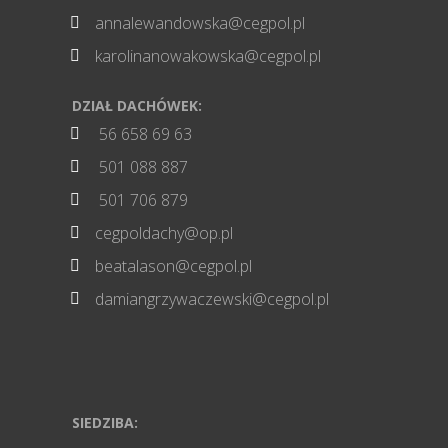
annalewandowska@cegpol.pl

karolinanowakowska@cegpol.pl

DZIAŁ DACHÓWEK:
56 658 69 63

501 088 887

501 706 879

cegpoldachy@op.pl

beatalason@cegpol.pl

damiangrzywaczewski@cegpol.pl

SIEDZIBA: