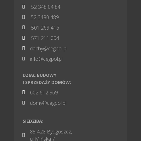
52 348 04 84

.52 3480 489

501 269 416

571 211 004

dachy@cegpol.pl

info@cegpol.pl

DZIAŁ BUDOWY
I SPRZEDAŻY DOMÓW:
602 612 569

domy@cegpol.pl

SIEDZIBA:
85-428 Bydgoszcz,

ul Mińska 7