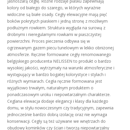
jasnoszarą cegłę. Różne rodzaje piasku zapewniają
kolory od białego do szarego, w których wyraźnie
widoczne są białe osady. Cegły elewacyjne mają pięć
boków pokrytych piaskiem i jedną stronę z możliwym
podłużnym rowkiem. Struktura wygląda na surową z
drobnymi i nieregularnymi rowkami w piaszczystej
powierzchni. Proces pieczenia odbywa się w
ogrzewanym gazem piecu tunelowym w lekko obniżonej
atmosferze. Ręcznie formowane cegły renomowanego
belgijskiego producenta NELISSEN to produkt o bardzo
wysokiej jakości, wytrzymały na warunki atmosferyczne i
występujący w bardzo bogatej kolorystyce i stylach i
różnych wymiarach. Cegła ręcznie formowana jest
wyjątkowo trwałym, naturalnym produktem o
ponadczasowym uroku i niepowtarzalnym charakterze.
Ceglana elewacja dodaje elegancji i klasy dla każdego
domu, w stylu nowoczesnym czy tradycyjnym, zapewnia
jednocześnie bardzo dobrą izolację oraz nie wymaga
konserwacji. Cegły są też używane we wnętrzach do
obudowy kominków czy ścian i tworzą niepowtarzalny