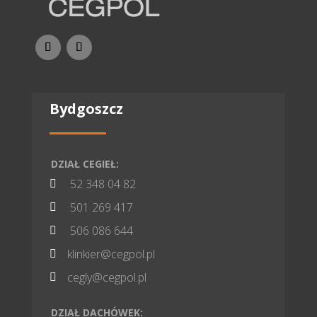
Bydgoszcz
DZIAŁ CEGIEŁ:
52 348 04 82

501 269 417

506 086 644

klinkier@cegpol.pl

cegly@cegpol.pl

DZIAŁ DACHÓWEK: