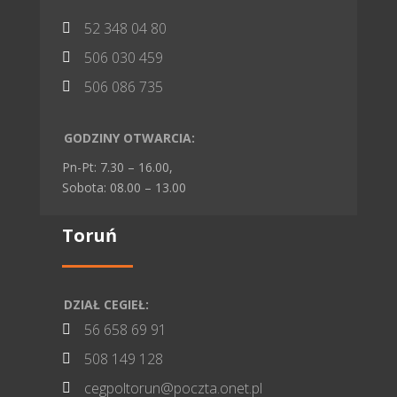
52 348 04 80

506 030 459

506 086 735

GODZINY OTWARCIA:
Pn-Pt: 7.30 – 16.00,
Sobota: 08.00 – 13.00
Toruń
DZIAŁ CEGIEŁ:
56 658 69 91

508 149 128

cegpoltorun@poczta.onet.pl
