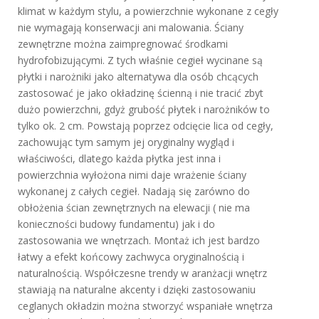
klimat w każdym stylu, a powierzchnie wykonane z cegły
nie wymagają konserwacji ani malowania. Ściany
zewnętrzne można zaimpregnować środkami
hydrofobizującymi. Z tych właśnie cegieł wycinane są
płytki i narożniki jako alternatywa dla osób chcących
zastosować je jako okładzinę ścienną i nie tracić zbyt
dużo powierzchni, gdyż grubość płytek i narożników to
tylko ok. 2 cm. Powstają poprzez odcięcie lica od cegły,
zachowując tym samym jej oryginalny wygląd i
właściwości, dlatego każda płytka jest inna i
powierzchnia wyłożona nimi daje wrażenie ściany
wykonanej z całych cegieł. Nadają się zarówno do
obłożenia ścian zewnętrznych na elewacji ( nie ma
konieczności budowy fundamentu) jak i do
zastosowania we wnętrzach. Montaż ich jest bardzo
łatwy a efekt końcowy zachwyca oryginalnością i
naturalnością. Współczesne trendy w aranżacji wnętrz
stawiają na naturalne akcenty i dzięki zastosowaniu
ceglanych okładzin można stworzyć wspaniałe wnętrza