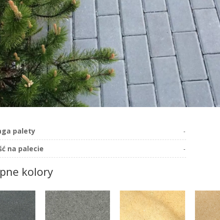
ga palety
-
ość na palecie
-
pne kolory