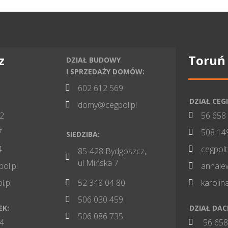
z
Toruń
DZIAŁ BUDOWY
I SPRZEDAŻY DOMÓW:
602 612 569

DZIAŁ CEGI
domy@cegpol.pl

82
56 658

7
508 14

SIEDZIBA:
4
cegpol

85-428 Bydgoszcz,

ul Mińska 7
pol.pl
annale

l.pl
52 348 04 80
karoli


506 030 459

EK:
DZIAŁ DA
506 086 735

84
56 658
