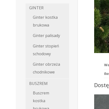
GINTER
Ginter kostka
brukowa
Ginter palisady
Ginter stopień
schodowy
Ginter obrzeża
Wa
chodnikowe
Il
BUSZREM
Dostę
Buszrem
kostka
brukowa