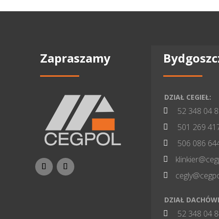
Zapraszamy
Bydgoszc
DZIAŁ CEGIEŁ:
52 348 04 

501 269 41

506 086 64

klinkier@ceg

cegly@cegpo

DZIAŁ DACHÓW
52 348 04 
