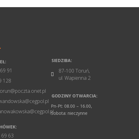
SIEDZIBA:
EŁ:
 69 91
87-100 Toruń,

ul. Wapienna 2
9 128
torun@poczta.onet.pl
GODZINY OTWARCIA:
wandowska@cegpol.pl
Pn-Pt: 08.00 – 16.00,
nanowakowska@cegpol.pl
Sobota: nieczynne
CHÓWEK:
 69 63