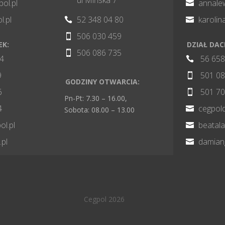
pol.pl
annale

l.pl
52 348 04 80
karoli


506 030 459

EK:
DZIAŁ DA
506 086 735

84
56 658

9
501 08

GODZINY OTWARCIA:
6
501 70

Pn-Pt: 7.30 – 16.00,
4
cegpol

Sobota: 08.00 – 13.00
l.pl
beatal

.pl
damian

Cegpol 2026