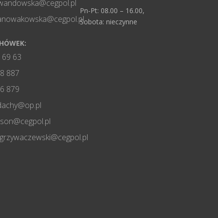
wandowska@cegpol.pl
Pn-Pt: 08.00 – 16.00,
nanowakowska@cegpol.pl
Sobota: nieczynne
CHÓWEK:
 69 63
8 887
6 879
dachy@op.pl
ason@cegpol.pl
grzywaczewski@cegpol.pl