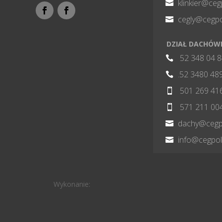
klinkier@ceg

cegly@cegpo

DZIAŁ DACHÓW
52 348 04 

.52 3480 48

501 269 41

571 211 00

dachy@cegpo

info@cegpol

Wykonanie: