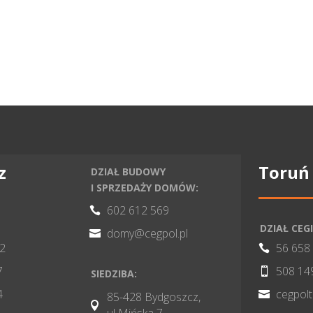
z
Toruń
DZIAŁ BUDOWY
I SPRZEDAŻY DOMÓW:
602 612 569

DZIAŁ CEGI
domy@cegpol.pl

82
56 658

7
508 14

SIEDZIBA:
4
cegpol

85-428 Bydgoszcz,

ul Mińska 7