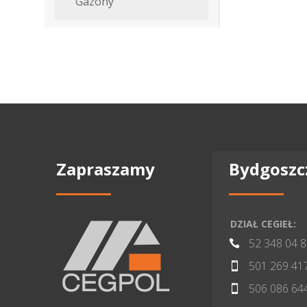
Gazony
Zapraszamy
Bydgoszc
DZIAŁ CEGIEŁ:
52 348 04 

501 269 41

506 086 64
