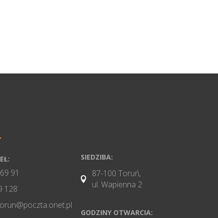
SIEDZIBA:
EŁ:
 69 91
87-100 Toruń,

ul. Wapienna 2
9 128
torun@poczta.onet.pl
GODZINY OTWARCIA: