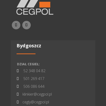
Bydgoszcz
DZIAŁ CEGIEŁ:
52 348 04 82

501 269 417

506 086 644

klinkier@cegpol.pl

cegly@cegpol.pl
