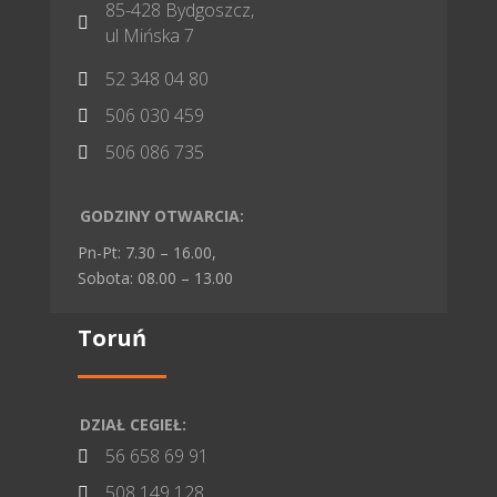
85-428 Bydgoszcz,

ul Mińska 7
52 348 04 80

506 030 459

506 086 735

GODZINY OTWARCIA:
Pn-Pt: 7.30 – 16.00,
Sobota: 08.00 – 13.00
Toruń
DZIAŁ CEGIEŁ:
56 658 69 91

508 149 128
