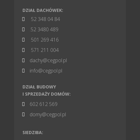
DZIAŁ DACHÓWEK:
52 348 04 84

.52 3480 489

501 269 416

571 211 004

dachy@cegpol.pl

info@cegpol.pl

DZIAŁ BUDOWY
I SPRZEDAŻY DOMÓW:
602 612 569

domy@cegpol.pl

SIEDZIBA: