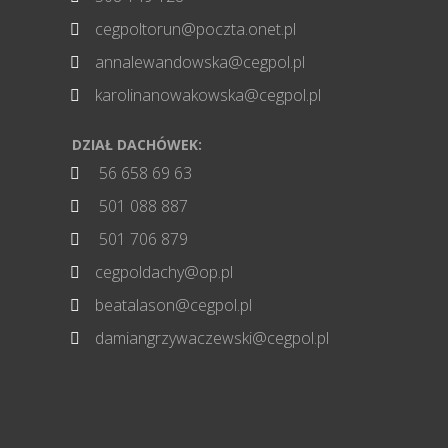
cegpoltorun@poczta.onet.pl

annalewandowska@cegpol.pl

karolinanowakowska@cegpol.pl

DZIAŁ DACHÓWEK:
56 658 69 63

501 088 887

501 706 879

cegpoldachy@op.pl

beatalason@cegpol.pl

damiangrzywaczewski@cegpol.pl
