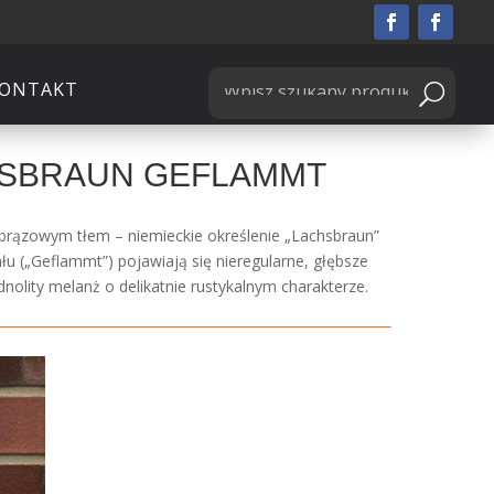
ONTAKT
HSBRAUN GEFLAMMT
brązowym tłem – niemieckie określenie „Lachsbraun”
u („Geflammt”) pojawiają się nieregularne, głębsze
dnolity melanż o delikatnie rustykalnym charakterze.