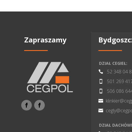
Zapraszamy
Bydgoszc
DZIAŁ CEGIEŁ:
52 348 04 

501 269 41

506 086 64

klinkier@ceg

cegly@cegpo

DZIAŁ DACHÓW