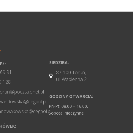
SIEDZIBA:
EŁ:
 69 91
87-100 Toruń,

ul. Wapienna 2
9 128
torun@poczta.onet.pl
GODZINY OTWARCIA:
wandowska@cegpol.pl
Pn-Pt: 08.00 – 16.00,
nanowakowska@cegpol.pl
Sobota: nieczynne
CHÓWEK: