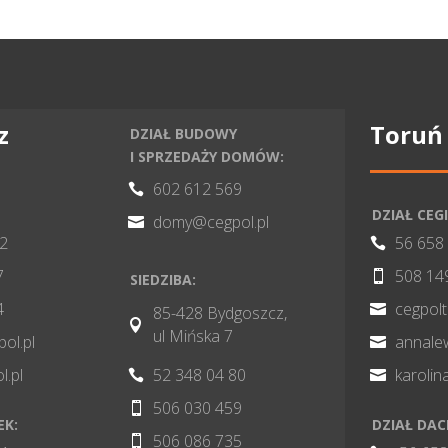
z
Toruń
DZIAŁ BUDOWY
I SPRZEDAŻY DOMÓW:
602 612 569

DZIAŁ CEGI
domy@cegpol.pl

82
56 658

7
508 14

SIEDZIBA:
4
cegpol

85-428 Bydgoszcz,

ul Mińska 7
pol.pl
annale

l.pl
52 348 04 80
karoli


506 030 459

EK:
DZIAŁ DA
506 086 735
