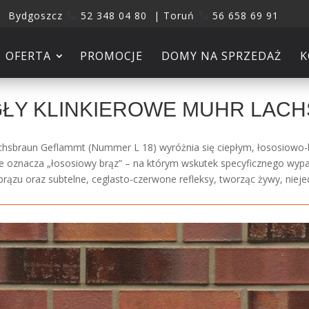
Bydgoszcz
52 348 04 80 | Toruń
56 658 69 91
OFERTA
PROMOCJE
DOMY NA SPRZEDAŻ
K
ŁY KLINKIEROWE MUHR LAC
chsbraun Geflammt (Nummer L 18) wyróżnia się ciepłym, łososiowo-
 oznacza „łososiowy brąz” – na którym wskutek specyficznego wypał
brązu oraz subtelne, ceglasto-czerwone refleksy, tworząc żywy, nieje