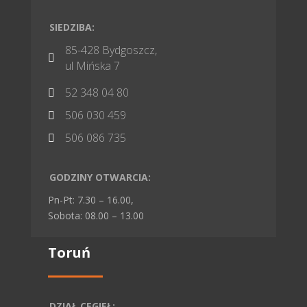
SIEDZIBA:
85-428 Bydgoszcz,

ul Mińska 7
52 348 04 80

506 030 459

506 086 735

GODZINY OTWARCIA:
Pn-Pt: 7.30 – 16.00,
Sobota: 08.00 – 13.00
Toruń
DZIAŁ CEGIEŁ: