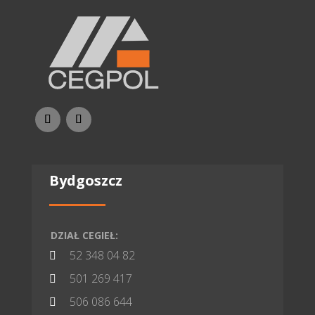
Bydgoszcz
DZIAŁ CEGIEŁ:
52 348 04 82

501 269 417

506 086 644
