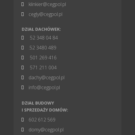
klinkier@cegpol.pl

cegly@cegpol.pl

DZIAŁ DACHÓWEK:
52 348 04 84

.52 3480 489

501 269 416

571 211 004

dachy@cegpol.pl

info@cegpol.pl

DZIAŁ BUDOWY
I SPRZEDAŻY DOMÓW:
602 612 569

domy@cegpol.pl
