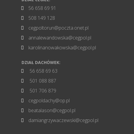
56 658 69 91

508 149 128

cegpoltorun@poczta.onet.pl

annalewandowska@cegpol.pl

karolinanowakowska@cegpol.pl

DZIAŁ DACHÓWEK:
56 658 69 63

501 088 887

501 706 879

cegpoldachy@op.pl

beatalason@cegpol.pl

damiangrzywaczewski@cegpol.pl
