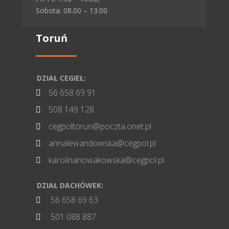
Sobota: 08.00 – 13.00
Toruń
DZIAŁ CEGIEŁ:
56 658 69 91

508 149 128

cegpoltorun@poczta.onet.pl

annalewandowska@cegpol.pl

karolinanowakowska@cegpol.pl

DZIAŁ DACHÓWEK:
56 658 69 63

501 088 887
