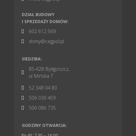
DZIAŁ BUDOWY
I SPRZEDAŻY DOMÓW:
602 612 569

domy@cegpol.pl

SIEDZIBA:
85-428 Bydgoszcz,

ul Mińska 7
52 348 04 80

506 030 459

506 086 735

GODZINY OTWARCIA:
Pn-Pt: 7.30 – 16.00,