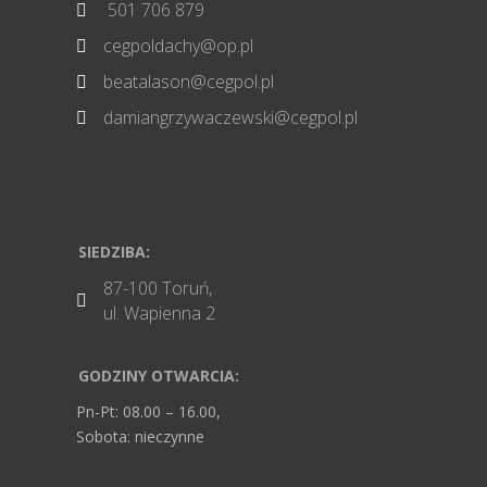
501 706 879

cegpoldachy@op.pl

beatalason@cegpol.pl

damiangrzywaczewski@cegpol.pl

SIEDZIBA:
87-100 Toruń,

ul. Wapienna 2
GODZINY OTWARCIA:
Pn-Pt: 08.00 – 16.00,
Sobota: nieczynne