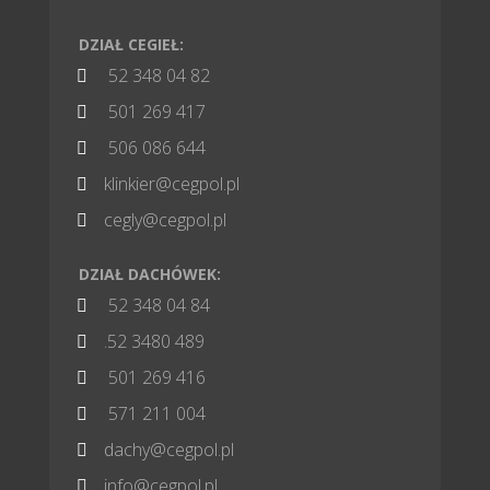
DZIAŁ CEGIEŁ:
52 348 04 82

501 269 417

506 086 644

klinkier@cegpol.pl

cegly@cegpol.pl

DZIAŁ DACHÓWEK:
52 348 04 84

.52 3480 489

501 269 416

571 211 004

dachy@cegpol.pl

info@cegpol.pl
