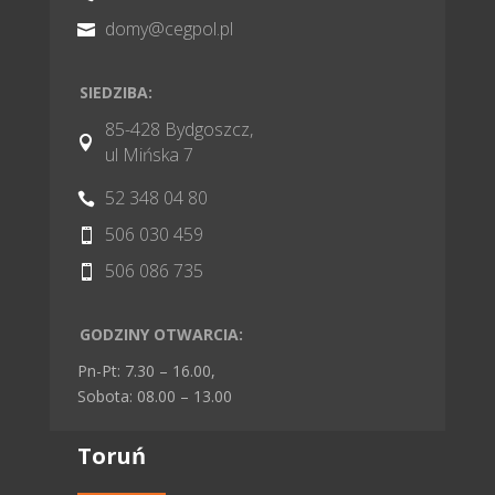
domy@cegpol.pl

SIEDZIBA:
85-428 Bydgoszcz,

ul Mińska 7
52 348 04 80

506 030 459

506 086 735

GODZINY OTWARCIA:
Pn-Pt: 7.30 – 16.00,
Sobota: 08.00 – 13.00
Toruń