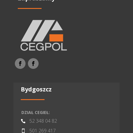
Bydgoszcz
DZIAŁ CEGIEŁ:
52 348 04 82

501 269 417
