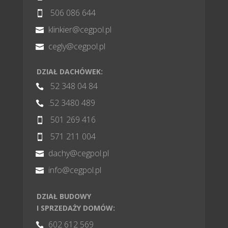
506 086 644

klinkier@cegpol.pl

cegly@cegpol.pl

DZIAŁ DACHÓWEK:
52 348 04 84

.52 3480 489

501 269 416

571 211 004

dachy@cegpol.pl

info@cegpol.pl

DZIAŁ BUDOWY
I SPRZEDAŻY DOMÓW:
602 612 569
