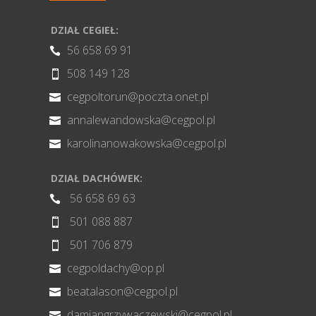
DZIAŁ CEGIEŁ:
56 658 69 91

508 149 128

cegpoltorun@poczta.onet.pl

annalewandowska@cegpol.pl

karolinanowakowska@cegpol.pl

DZIAŁ DACHÓWEK:
56 658 69 63

501 088 887

501 706 879

cegpoldachy@op.pl

beatalason@cegpol.pl

damiangrzywaczewski@cegpol.pl
