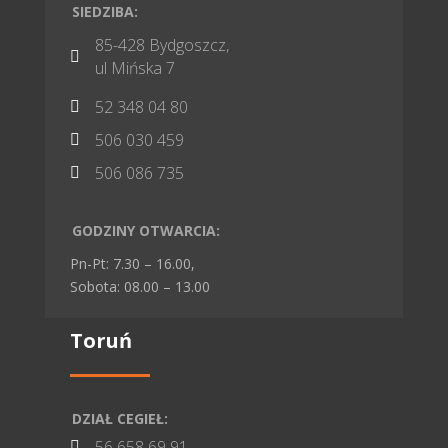
SIEDZIBA:
85-428 Bydgoszcz,

ul Mińska 7
52 348 04 80

506 030 459

506 086 735

GODZINY OTWARCIA:
Pn-Pt: 7.30 – 16.00,
Sobota: 08.00 – 13.00
Toruń
DZIAŁ CEGIEŁ:
56 658 69 91
