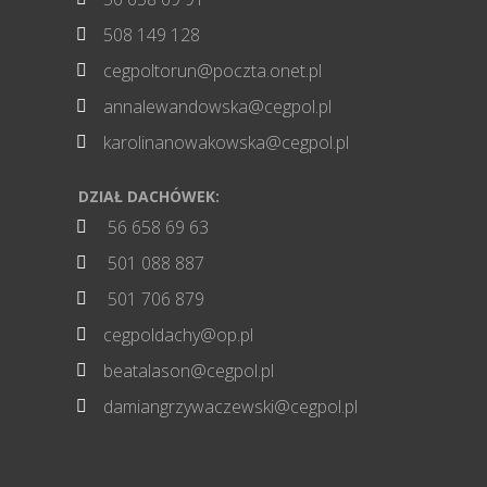
508 149 128

cegpoltorun@poczta.onet.pl

annalewandowska@cegpol.pl

karolinanowakowska@cegpol.pl

DZIAŁ DACHÓWEK:
56 658 69 63

501 088 887

501 706 879

cegpoldachy@op.pl

beatalason@cegpol.pl

damiangrzywaczewski@cegpol.pl
