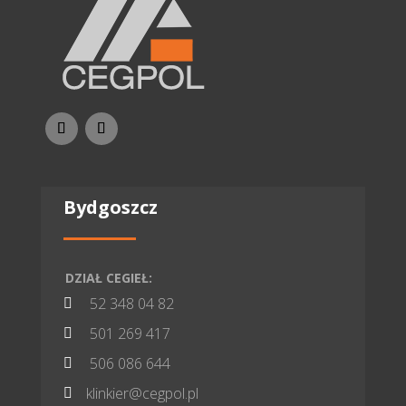
Bydgoszcz
DZIAŁ CEGIEŁ:
52 348 04 82

501 269 417

506 086 644

klinkier@cegpol.pl
