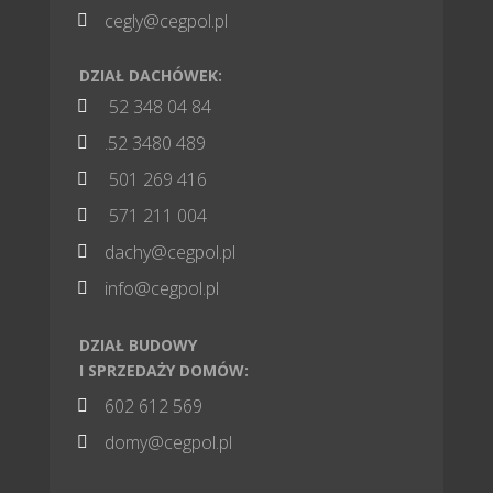
cegly@cegpol.pl

DZIAŁ DACHÓWEK:
52 348 04 84

.52 3480 489

501 269 416

571 211 004

dachy@cegpol.pl

info@cegpol.pl

DZIAŁ BUDOWY
I SPRZEDAŻY DOMÓW:
602 612 569

domy@cegpol.pl
