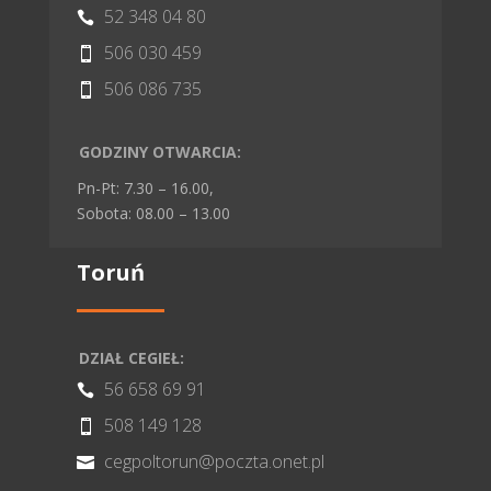
52 348 04 80

506 030 459

506 086 735

GODZINY OTWARCIA:
Pn-Pt: 7.30 – 16.00,
Sobota: 08.00 – 13.00
Toruń
DZIAŁ CEGIEŁ:
56 658 69 91

508 149 128

cegpoltorun@poczta.onet.pl
