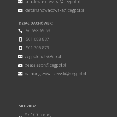
annalewandowska@cegpol.pl

karolinanowakowska@cegpol.pl

DZIAŁ DACHÓWEK:
56 658 69 63

501 088 887

501 706 879

cegpoldachy@op.pl

beatalason@cegpol.pl

damiangrzywaczewski@cegpol.pl

SIEDZIBA:
87-100 Toruń,