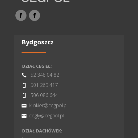
Bydgoszcz
DZIAŁ CEGIEŁ:
52 348 04 82

501 269 417

506 086 644

klinkier@cegpol.pl

cegly@cegpol.pl

DZIAŁ DACHÓWEK: