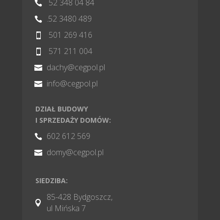
52 348 04 84

.52 3480 489

501 269 416

571 211 004

dachy@cegpol.pl

info@cegpol.pl

DZIAŁ BUDOWY
I SPRZEDAŻY DOMÓW:
602 612 569

domy@cegpol.pl

SIEDZIBA:
85-428 Bydgoszcz,

ul Mińska 7