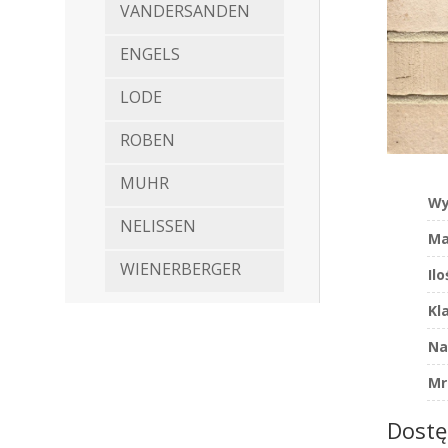
VANDERSANDEN
ENGELS
LODE
ROBEN
MUHR
Wy
NELISSEN
Ma
WIENERBERGER
Il
Kl
Na
Mr
Dostę