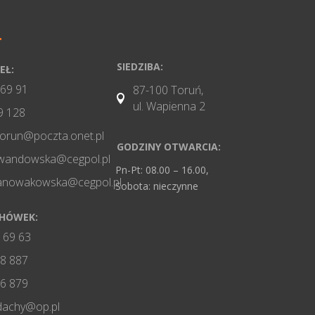
SIEDZIBA:
EŁ:
 69 91
87-100 Toruń,

ul. Wapienna 2
9 128
torun@poczta.onet.pl
GODZINY OTWARCIA:
wandowska@cegpol.pl
Pn-Pt: 08.00 – 16.00,
nanowakowska@cegpol.pl
Sobota: nieczynne
CHÓWEK:
 69 63
8 887
6 879
dachy@op.pl