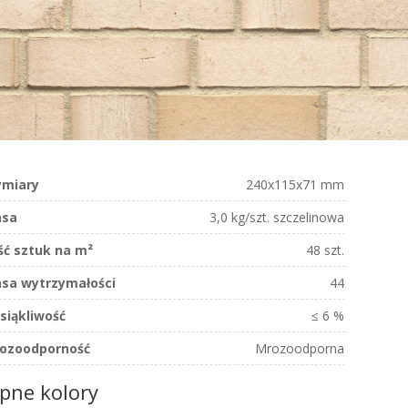
miary
240x115x71 mm
sa
3,0 kg/szt. szczelinowa
ość sztuk na m²
48 szt.
asa wytrzymałości
44
siąkliwość
≤ 6 %
ozoodporność
Mrozoodporna
pne kolory