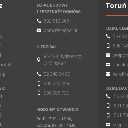
z
Toruń
DZIAŁ BUDOWY
I SPRZEDAŻY DOMÓW:
602 612 569

DZIAŁ CEGI
domy@cegpol.pl

82
56 658

7
508 14

SIEDZIBA:
4
cegpol

85-428 Bydgoszcz,

ul Mińska 7
pol.pl
annale

l.pl
52 348 04 80
karoli


506 030 459

EK:
DZIAŁ DA
506 086 735

84
56 658

9
501 08

GODZINY OTWARCIA:
6
501 70

Pn-Pt: 7.30 – 16.00,
4
cegpol

Sobota: 08.00 – 13.00