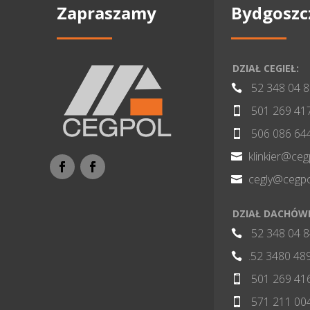
Zapraszamy
Bydgoszc
DZIAŁ CEGIEŁ:
52 348 04 

501 269 41

506 086 64

klinkier@ceg

cegly@cegpo

DZIAŁ DACHÓW
52 348 04 

.52 3480 48

501 269 41

571 211 00
