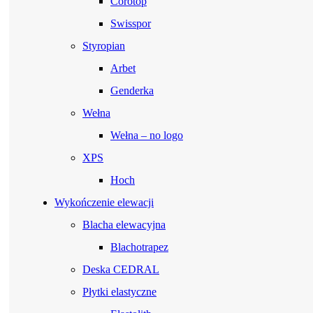
Corotop
Swisspor
Styropian
Arbet
Genderka
Wełna
Wełna – no logo
XPS
Hoch
Wykończenie elewacji
Blacha elewacyjna
Blachotrapez
Deska CEDRAL
Płytki elastyczne