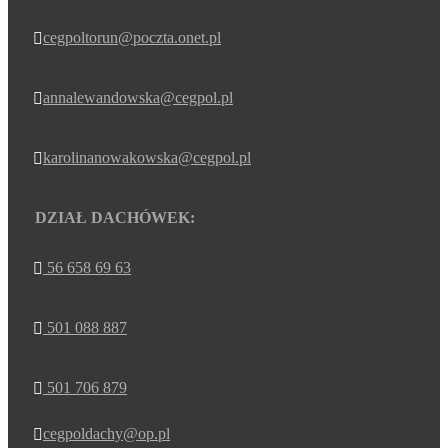
cegpoltorun@poczta.onet.pl

annalewandowska@cegpol.pl

karolinanowakowska@cegpol.pl

DZIAŁ DACHÓWEK:
56 658 69 63

501 088 887

501 706 879

cegpoldachy@op.pl
