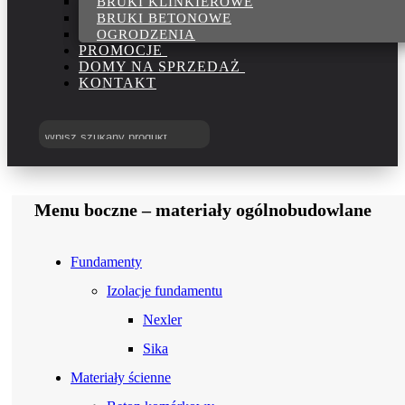
BRUKI KLINKIEROWE
BRUKI BETONOWE
OGRODZENIA
PROMOCJE
DOMY NA SPRZEDAŻ
KONTAKT
Menu boczne – materiały ogólnobudowlane
Fundamenty
Izolacje fundamentu
Nexler
Sika
Materiały ścienne