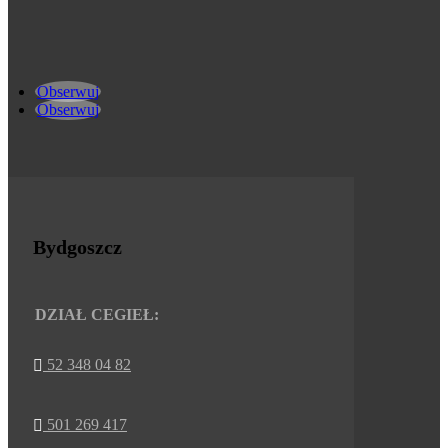
Obserwuj
Obserwuj
Bydgoszcz
DZIAŁ CEGIEŁ:
52 348 04 82

501 269 417
