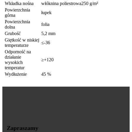
Wkładka nośna
włóknina poliestrowa250 g/m²
Powierzchnia
łupek
górna
Powierzchnia
folia
dolna
Grubość
5,2 mm
Giętkość w niskiej
≤-36
temperaturze
Odporność na
działanie
≥+120
wysokich
temperatur
Wydłużenie
45 %
Zapraszamy