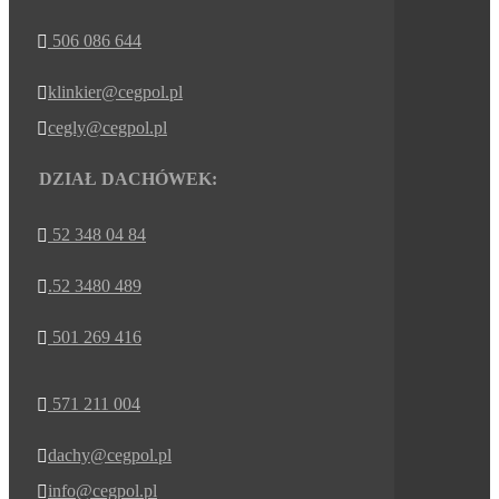
506 086 644

klinkier@cegpol.pl

cegly@cegpol.pl

DZIAŁ DACHÓWEK:
52 348 04 84

.52 3480 489

501 269 416

571 211 004

dachy@cegpol.pl

info@cegpol.pl
