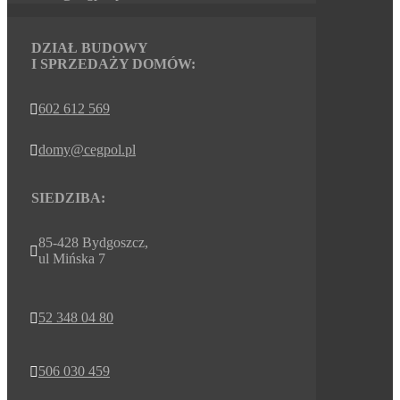
DZIAŁ BUDOWY
I SPRZEDAŻY DOMÓW:
602 612 569

domy@cegpol.pl

SIEDZIBA:
85-428 Bydgoszcz,

ul Mińska 7
52 348 04 80

506 030 459
