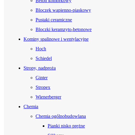
Beton komórkowy
Bloczek wapienno-piaskowy
Pustaki ceramiczne
Bloczki keramzyto-betonowe
Kominy spalinowe i wentylacyjne
Hoch
Schiedel
Stropy, nadproża
Ginter
Stropex
Wienerberger
Chemia
Chemia ogólnobudowlana
Pianki nisko prężne