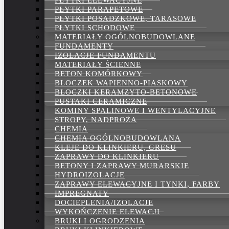
PŁYTKI ELEWACYJNE
PŁYTKI PARAPETOWE
PŁYTKI POSADZKOWE, TARASOWE
PŁYTKI SCHODOWE
MATERIAŁY OGÓLNOBUDOWLANE
FUNDAMENTY
IZOLACJE FUNDAMENTU
MATERIAŁY ŚCIENNE
BETON KOMÓRKOWY
BLOCZEK WAPIENNO-PIASKOWY
BLOCZKI KERAMZYTO-BETONOWE
PUSTAKI CERAMICZNE
KOMINY SPALINOWE I WENTYLACYJNE
STROPY, NADPROŻA
CHEMIA
CHEMIA OGÓLNOBUDOWLANA
KLEJE DO KLINKIERU, GRESU
ZAPRAWY DO KLINKIERU
BETONY I ZAPRAWY MURARSKIE
HYDROIZOLACJE
ZAPRAWY ELEWACYJNE I TYNKI, FARBY
IMPREGNATY
DOCIEPLENIA/IZOLACJE
WYKOŃCZENIE ELEWACJI
BRUKI I OGRODZENIA