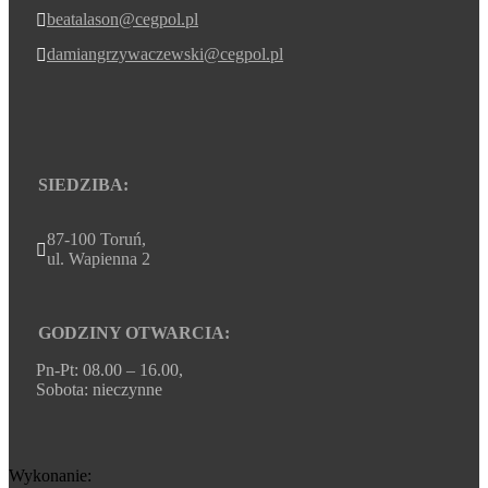
beatalason@cegpol.pl

damiangrzywaczewski@cegpol.pl

SIEDZIBA:
87-100 Toruń,

ul. Wapienna 2
GODZINY OTWARCIA:
Pn-Pt: 08.00 – 16.00,
Sobota: nieczynne
Wykonanie: