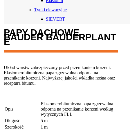
Elastolith
Tynki elewacyjne
SIEVERT
PAPY DACHOWE
BAUDER BAUDERPLANT
E
Układ warstw zabezpieczony przed przenikaniem korzeni.
Elastomerobitumiczna papa zgrzewalna odporna na
przenikanie korzeni. Najwyższej jakości wkładka nośna oraz
receptura bitumu.
Elastomerobitumiczna papa zgrzewalna
Opis
odporna na przenikanie korzeni według
wytycznych FLL
Długość
5 m
Szerokość
1 m