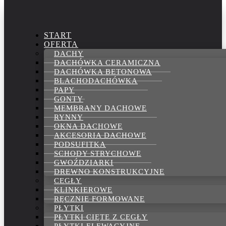
START
OFERTA
DACHY
DACHÓWKA CERAMICZNA
DACHÓWKA BETONOWA
BLACHODACHÓWKA
PAPY
GONTY
MEMBRANY DACHOWE
RYNNY
OKNA DACHOWE
AKCESORIA DACHOWE
PODSUFITKA
SCHODY STRYCHOWE
GWOŹDZIARKI
DREWNO KONSTRUKCYJNE
CEGŁY
KLINKIEROWE
RĘCZNIE FORMOWANE
PŁYTKI
PŁYTKI CIĘTE Z CEGŁY