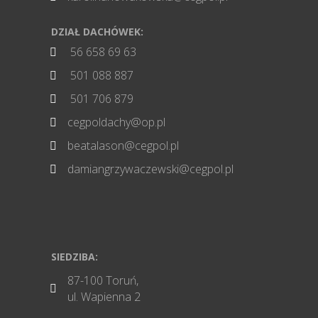
DZIAŁ DACHÓWEK:
56 658 69 63

501 088 887

501 706 879

cegpoldachy@op.pl

beatalason@cegpol.pl

damiangrzywaczewski@cegpol.pl

SIEDZIBA:
87-100 Toruń,

ul. Wapienna 2