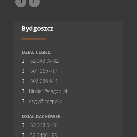
Bydgoszcz
DZIAŁ CEGIEŁ:
52 348 04 82

501 269 417

506 086 644

klinkier@cegpol.pl

cegly@cegpol.pl

DZIAŁ DACHÓWEK:
52 348 04 84

.52 3480 489
