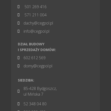
501 269 416

571 211 004

dachy@cegpol.pl

info@cegpol.pl

DZIAŁ BUDOWY
I SPRZEDAŻY DOMÓW:
602 612 569

domy@cegpol.pl

SIEDZIBA:
85-428 Bydgoszcz,

ul Mińska 7
52 348 04 80
