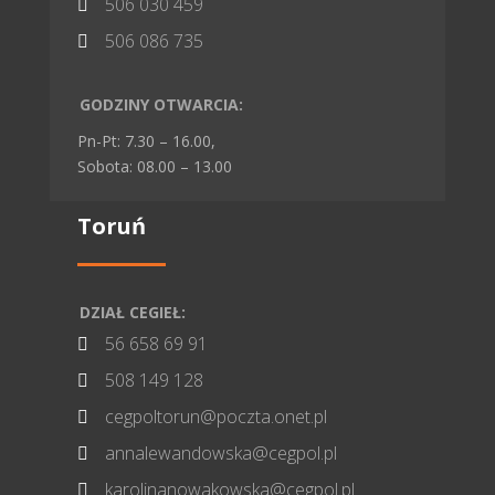
506 030 459

506 086 735

GODZINY OTWARCIA:
Pn-Pt: 7.30 – 16.00,
Sobota: 08.00 – 13.00
Toruń
DZIAŁ CEGIEŁ:
56 658 69 91

508 149 128

cegpoltorun@poczta.onet.pl

annalewandowska@cegpol.pl

karolinanowakowska@cegpol.pl
