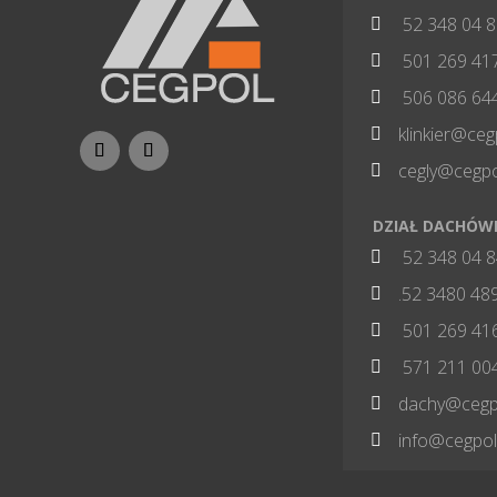
52 348 04 

501 269 41

506 086 64

klinkier@ceg

cegly@cegpo

DZIAŁ DACHÓW
52 348 04 

.52 3480 48

501 269 41

571 211 00

dachy@cegpo

info@cegpol
