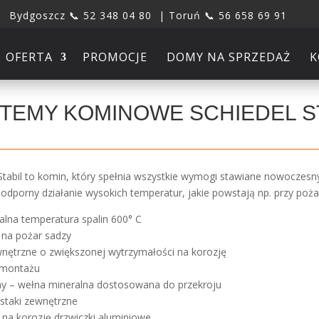
Bydgoszcz 📞 52 348 04 80 | Toruń 📞 56 658 69 91
OFERTA
PROMOCJE
DOMY NA SPRZEDAŻ
K
TEMY KOMINOWE SCHIEDEL S
 Stabil to komin, który spełnia wszystkie wymogi stawiane nowoc
t odporny działanie wysokich temperatur, jakie powstają np. przy poża
lna temperatura spalin 600° C
 na pożar sadzy
wnętrzne o zwiększonej wytrzymałości na korozję
 montażu
ny – wełna mineralna dostosowana do przekroju
ustaki zewnętrzne
 na korozję drzwiczki aluminiowe