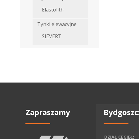
Elastolith
Tynki elewacyjne
SIEVERT
Zapraszamy
Bydgoszc
DZIAŁ CEGIEŁ: