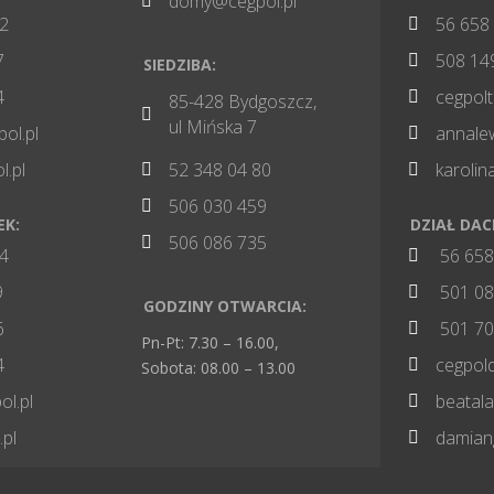
domy@cegpol.pl

82
56 658

7
508 14

SIEDZIBA:
4
cegpol

85-428 Bydgoszcz,

ul Mińska 7
pol.pl
annale

l.pl
52 348 04 80
karoli


506 030 459

EK:
DZIAŁ DA
506 086 735

84
56 658

9
501 08

GODZINY OTWARCIA:
6
501 70

Pn-Pt: 7.30 – 16.00,
4
cegpol

Sobota: 08.00 – 13.00
l.pl
beatal

.pl
damian
