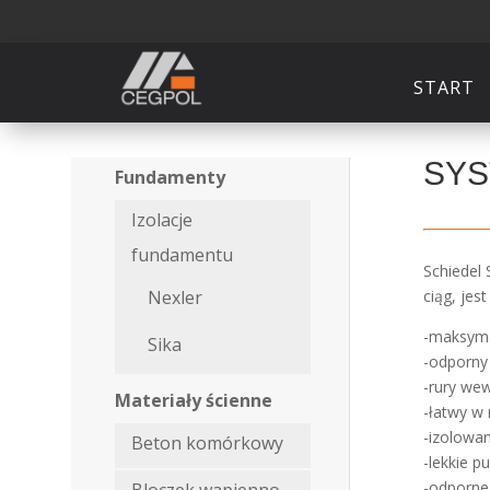
START
SYS
Fundamenty
Izolacje
fundamentu
Schiedel
ciąg, jes
Nexler
-maksyma
Sika
-odporny
-rury we
Materiały ścienne
-łatwy w
-izolowa
Beton komórkowy
-lekkie p
-odporne
Bloczek wapienno-