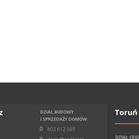
z
Toruń
DZIAŁ BUDOWY
I SPRZEDAŻY DOMÓW:
602 612 569

DZIAŁ CEGI