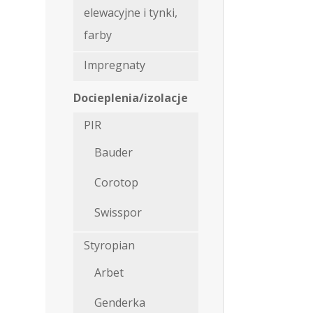
elewacyjne i tynki,
farby
Impregnaty
Docieplenia/izolacje
PIR
Bauder
Corotop
Swisspor
Styropian
Arbet
Genderka