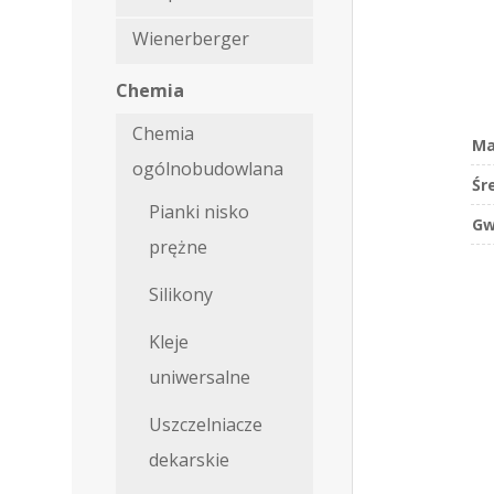
Wienerberger
Chemia
Chemia
Ma
ogólnobudowlana
Śr
Pianki nisko
Gw
prężne
Silikony
Kleje
uniwersalne
Uszczelniacze
dekarskie