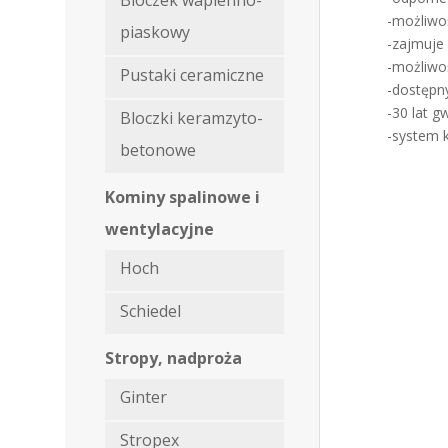
-możliwo
piaskowy
-zajmuje
-możliwo
Pustaki ceramiczne
-dostępn
-30 lat g
Bloczki keramzyto-
-system 
betonowe
Kominy spalinowe i
wentylacyjne
Hoch
Schiedel
Stropy, nadproża
Ginter
Stropex