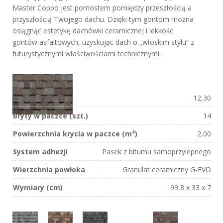
Master Coppo jest pomostem pomiędzy przeszłością a
przyszłością Twojego dachu. Dzięki tym gontom można
osiągnąć estetykę dachówki ceramicznej i lekkość
gontów asfaltowych, uzyskując dach o „włoskim stylu” z
futurystycznymi właściwościami technicznymi.
Waga (kg/m²)
12,30
Bryty w paczce (szt.)
14
Powierzchnia krycia w paczce (m²)
2,00
System adhezji
Pasek z bitumu samoprzylepnego
Wierzchnia powłoka
Granulat ceramiczny G-EVO
Wymiary (cm)
99,8 x 33 x 7