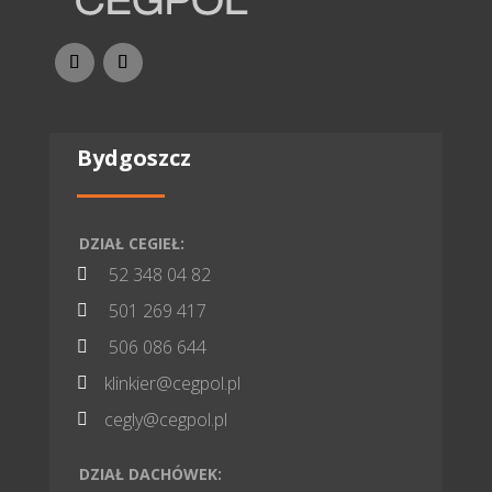
Bydgoszcz
DZIAŁ CEGIEŁ:
52 348 04 82

501 269 417

506 086 644

klinkier@cegpol.pl

cegly@cegpol.pl

DZIAŁ DACHÓWEK: