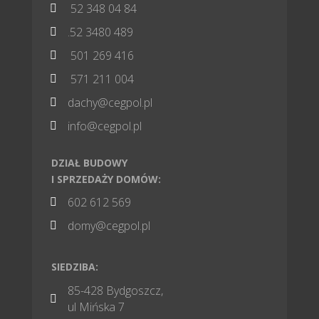
52 348 04 84

.52 3480 489

501 269 416

571 211 004

dachy@cegpol.pl

info@cegpol.pl

DZIAŁ BUDOWY
I SPRZEDAŻY DOMÓW:
602 612 569

domy@cegpol.pl

SIEDZIBA:
85-428 Bydgoszcz,

ul Mińska 7