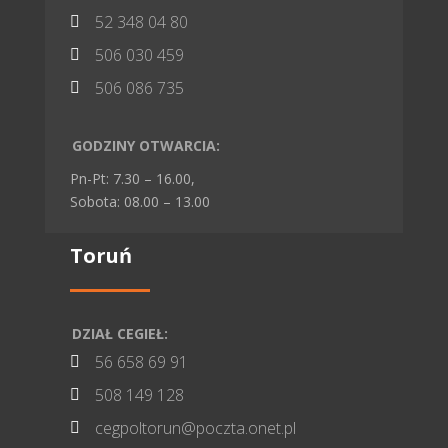
52 348 04 80

506 030 459

506 086 735

GODZINY OTWARCIA:
Pn-Pt: 7.30 – 16.00,
Sobota: 08.00 – 13.00
Toruń
DZIAŁ CEGIEŁ:
56 658 69 91

508 149 128

cegpoltorun@poczta.onet.pl
