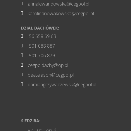
annalewandowska@cegpol.pl

karolinanowakowska@cegpol.pl

DZIAŁ DACHÓWEK:
56 658 69 63

501 088 887

501 706 879

cegpoldachy@op.pl

beatalason@cegpol.pl

damiangrzywaczewski@cegpol.pl

SIEDZIBA:
87-100 Toruń,