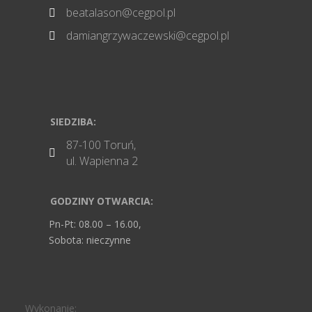
beatalason@cegpol.pl

damiangrzywaczewski@cegpol.pl

SIEDZIBA:
87-100 Toruń,

ul. Wapienna 2
GODZINY OTWARCIA:
Pn-Pt: 08.00 – 16.00,
Sobota: nieczynne
Wykonanie: