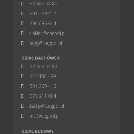
52 348 04 82

501 269 417

506 086 644

klinkier@cegpol.pl

cegly@cegpol.pl

DZIAŁ DACHÓWEK:
52 348 04 84

.52 3480 489

501 269 416

571 211 004

dachy@cegpol.pl

info@cegpol.pl

DZIAŁ BUDOWY