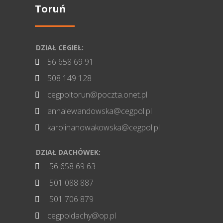
Toruń
DZIAŁ CEGIEŁ:
56 658 69 91

508 149 128

cegpoltorun@poczta.onet.pl

annalewandowska@cegpol.pl

karolinanowakowska@cegpol.pl

DZIAŁ DACHÓWEK:
56 658 69 63

501 088 887

501 706 879

cegpoldachy@op.pl
