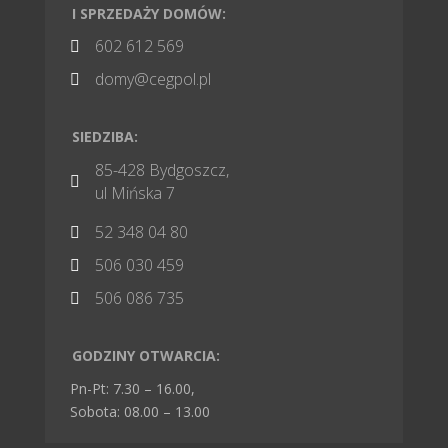
I SPRZEDAŻY DOMÓW:
602 612 569

domy@cegpol.pl

SIEDZIBA:
85-428 Bydgoszcz,

ul Mińska 7
52 348 04 80

506 030 459

506 086 735

GODZINY OTWARCIA:
Pn-Pt: 7.30 – 16.00,
Sobota: 08.00 – 13.00